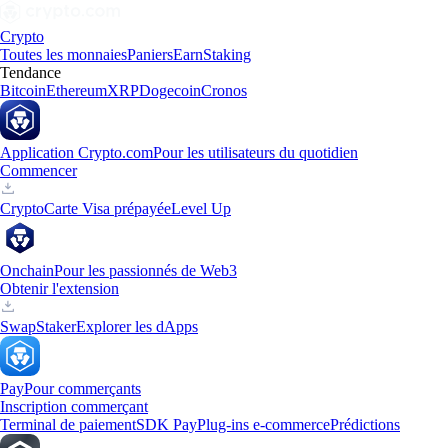
Crypto
Toutes les monnaies
Paniers
Earn
Staking
Tendance
Bitcoin
Ethereum
XRP
Dogecoin
Cronos
Application Crypto.com
Pour les utilisateurs du quotidien
Commencer
Crypto
Carte Visa prépayée
Level Up
Onchain
Pour les passionnés de Web3
Obtenir l'extension
Swap
Staker
Explorer les dApps
Pay
Pour commerçants
Inscription commerçant
Terminal de paiement
SDK Pay
Plug-ins e-commerce
Prédictions