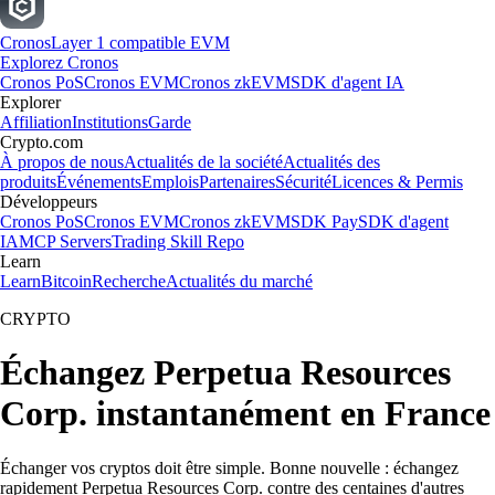
Cronos
Layer 1 compatible EVM
Explorez Cronos
Cronos PoS
Cronos EVM
Cronos zkEVM
SDK d'agent IA
Explorer
Affiliation
Institutions
Garde
Crypto.com
À propos de nous
Actualités de la société
Actualités des
produits
Événements
Emplois
Partenaires
Sécurité
Licences & Permis
Développeurs
Cronos PoS
Cronos EVM
Cronos zkEVM
SDK Pay
SDK d'agent
IA
MCP Servers
Trading Skill Repo
Learn
Learn
Bitcoin
Recherche
Actualités du marché
CRYPTO
Échangez Perpetua Resources
Corp. instantanément en France
Échanger vos cryptos doit être simple. Bonne nouvelle : échangez
rapidement Perpetua Resources Corp. contre des centaines d'autres