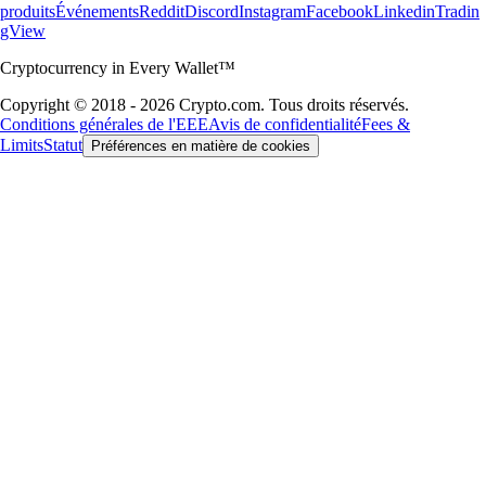
produits
Événements
Reddit
Discord
Instagram
Facebook
Linkedin
Tradin
gView
Cryptocurrency in Every Wallet™
Copyright © 2018 - 2026 Crypto.com. Tous droits réservés.
Conditions générales de l'EEE
Avis de confidentialité
Fees &
Limits
Statut
Préférences en matière de cookies