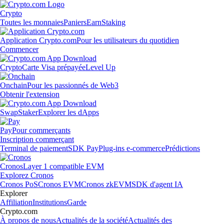
Crypto
Toutes les monnaies
Paniers
Earn
Staking
Application Crypto.com
Pour les utilisateurs du quotidien
Commencer
Crypto
Carte Visa prépayée
Level Up
Onchain
Pour les passionnés de Web3
Obtenir l'extension
Swap
Staker
Explorer les dApps
Pay
Pour commerçants
Inscription commerçant
Terminal de paiement
SDK Pay
Plug-ins e-commerce
Prédictions
Cronos
Layer 1 compatible EVM
Explorez Cronos
Cronos PoS
Cronos EVM
Cronos zkEVM
SDK d'agent IA
Explorer
Affiliation
Institutions
Garde
Crypto.com
À propos de nous
Actualités de la société
Actualités des