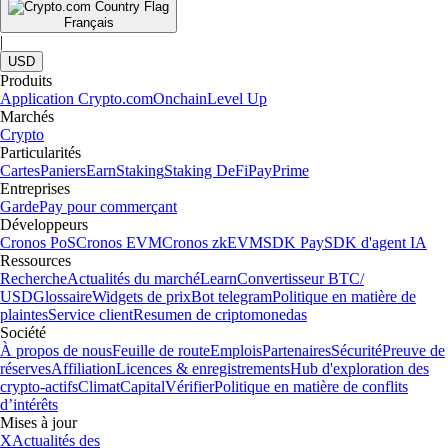
Français
|
USD
Produits
Application Crypto.com
Onchain
Level Up
Marchés
Crypto
Particularités
Cartes
Paniers
Earn
Staking
Staking DeFi
Pay
Prime
Entreprises
Garde
Pay pour commerçant
Développeurs
Cronos PoS
Cronos EVM
Cronos zkEVM
SDK Pay
SDK d'agent IA
Ressources
Recherche
Actualités du marché
Learn
Convertisseur BTC/
USD
Glossaire
Widgets de prix
Bot telegram
Politique en matière de
plaintes
Service client
Resumen de criptomonedas
Société
À propos de nous
Feuille de route
Emplois
Partenaires
Sécurité
Preuve de
réserves
Affiliation
Licences & enregistrements
Hub d'exploration des
crypto-actifs
Climat
Capital
Vérifier
Politique en matière de conflits
d’intérêts
Mises à jour
X
Actualités des