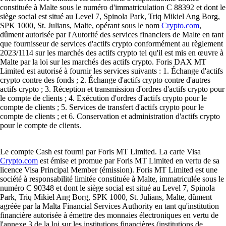
constituée à Malte sous le numéro d'immatriculation C 88392 et dont le
siège social est situé au Level 7, Spinola Park, Triq Mikiel Ang Borg,
SPK 1000, St. Julians, Malte, opérant sous le nom
Crypto.com
,
dûment autorisée par l'Autorité des services financiers de Malte en tant
que fournisseur de services d'actifs crypto conformément au règlement
2023/1114 sur les marchés des actifs crypto tel qu'il est mis en œuvre à
Malte par la loi sur les marchés des actifs crypto. Foris DAX MT
Limited est autorisé à fournir les services suivants : 1. Échange d'actifs
crypto contre des fonds ; 2. Échange d'actifs crypto contre d'autres
actifs crypto ; 3. Réception et transmission d'ordres d'actifs crypto pour
le compte de clients ; 4. Exécution d'ordres d'actifs crypto pour le
compte de clients ; 5. Services de transfert d'actifs crypto pour le
compte de clients ; et 6. Conservation et administration d'actifs crypto
pour le compte de clients.
Le compte Cash est fourni par Foris MT Limited. La carte Visa
Crypto.com
est émise et promue par Foris MT Limited en vertu de sa
licence Visa Principal Member (émission). Foris MT Limited est une
société à responsabilité limitée constituée à Malte, immatriculée sous le
numéro C 90348 et dont le siège social est situé au Level 7, Spinola
Park, Triq Mikiel Ang Borg, SPK 1000, St. Julians, Malte, dûment
agréée par la Malta Financial Services Authority en tant qu'institution
financière autorisée à émettre des monnaies électroniques en vertu de
l'annexe 3 de la loi sur les institutions financières (institutions de