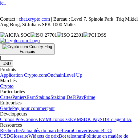
ici
.
Contact :
chat.crypto.com
| Bureau : Level 7, Spinola Park, Triq Mikiel
Ang Borg, St Julians SPK 1000 Malte.
Français
|
USD
Produits
Application Crypto.com
Onchain
Level Up
Marchés
Crypto
Particularités
Cartes
Paniers
Earn
Staking
Staking DeFi
Pay
Prime
Entreprises
Garde
Pay pour commerçant
Développeurs
Cronos PoS
Cronos EVM
Cronos zkEVM
SDK Pay
SDK d'agent IA
Ressources
Recherche
Actualités du marché
Learn
Convertisseur BTC/
USD
Glossaire
Widgets de prix
Bot telegram
Politique en matière de