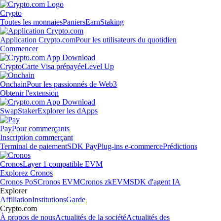
Crypto
Toutes les monnaies
Paniers
Earn
Staking
Application Crypto.com
Pour les utilisateurs du quotidien
Commencer
Crypto
Carte Visa prépayée
Level Up
Onchain
Pour les passionnés de Web3
Obtenir l'extension
Swap
Staker
Explorer les dApps
Pay
Pour commerçants
Inscription commerçant
Terminal de paiement
SDK Pay
Plug-ins e-commerce
Prédictions
Cronos
Layer 1 compatible EVM
Explorez Cronos
Cronos PoS
Cronos EVM
Cronos zkEVM
SDK d'agent IA
Explorer
Affiliation
Institutions
Garde
Crypto.com
À propos de nous
Actualités de la société
Actualités des