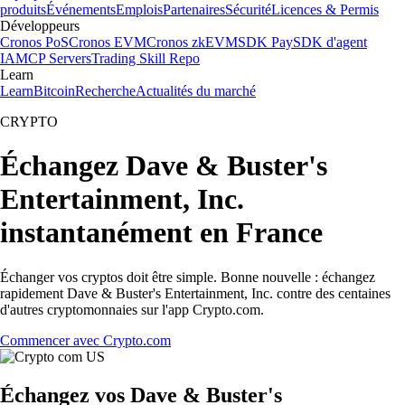
produits
Événements
Emplois
Partenaires
Sécurité
Licences & Permis
Développeurs
Cronos PoS
Cronos EVM
Cronos zkEVM
SDK Pay
SDK d'agent
IA
MCP Servers
Trading Skill Repo
Learn
Learn
Bitcoin
Recherche
Actualités du marché
CRYPTO
Échangez Dave & Buster's
Entertainment, Inc.
instantanément en France
Échanger vos cryptos doit être simple. Bonne nouvelle : échangez
rapidement Dave & Buster's Entertainment, Inc. contre des centaines
d'autres cryptomonnaies sur l'app Crypto.com.
Commencer avec Crypto.com
Échangez vos Dave & Buster's