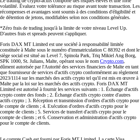
Le trading de crypto-actifs comporte des risques élevés et une forte
volatilité. Évaluez votre tolérance au risque avant toute transaction. Les
récompenses et avantages sont soumis à des conditions d'éligibilité et
de détention de jetons, modifiables selon nos conditions générales.
*Zéro frais de trading jusqu'à la limite de votre niveau Level Up.
D'autres frais et spreads peuvent s'appliquer.
Foris DAX MT Limited est une société à responsabilité limitée
constituée à Malte sous le numéro d'immatriculation C 88392 et dont le
siège social est situé au Level 7, Spinola Park, Triq Mikiel Ang Borg,
SPK 1000, St. Julians, Malte, opérant sous le nom
Crypto.com
,
dûment autorisée par l'Autorité des services financiers de Malte en tant
que fournisseur de services d'actifs crypto conformément au règlement
2023/1114 sur les marchés des actifs crypto tel qu'il est mis en œuvre à
Malte par la loi sur les marchés des actifs crypto. Foris DAX MT
Limited est autorisé à fournir les services suivants : 1. Échange d'actifs
crypto contre des fonds ; 2. Échange d'actifs crypto contre d'autres
actifs crypto ; 3. Réception et transmission d'ordres d'actifs crypto pour
le compte de clients ; 4. Exécution d'ordres d'actifs crypto pour le
compte de clients ; 5. Services de transfert d'actifs crypto pour le
compte de clients ; et 6. Conservation et administration d'actifs crypto
pour le compte de clients.
Le compte Cash est fourni par Foris MT Limited. La carte Visa