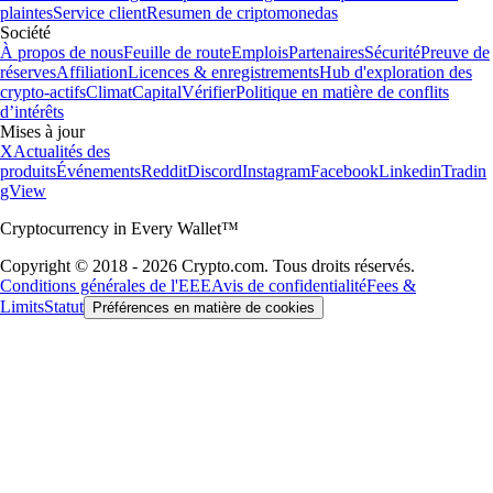
plaintes
Service client
Resumen de criptomonedas
Société
À propos de nous
Feuille de route
Emplois
Partenaires
Sécurité
Preuve de
réserves
Affiliation
Licences & enregistrements
Hub d'exploration des
crypto-actifs
Climat
Capital
Vérifier
Politique en matière de conflits
d’intérêts
Mises à jour
X
Actualités des
produits
Événements
Reddit
Discord
Instagram
Facebook
Linkedin
Tradin
gView
Cryptocurrency in Every Wallet™
Copyright © 2018 - 2026 Crypto.com. Tous droits réservés.
Conditions générales de l'EEE
Avis de confidentialité
Fees &
Limits
Statut
Préférences en matière de cookies