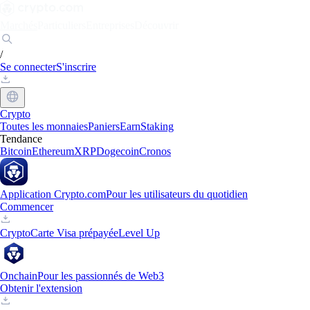
Marchés
Particuliers
Entreprises
Découvrir
/
Se connecter
S'inscrire
Crypto
Toutes les monnaies
Paniers
Earn
Staking
Tendance
Bitcoin
Ethereum
XRP
Dogecoin
Cronos
Application Crypto.com
Pour les utilisateurs du quotidien
Commencer
Crypto
Carte Visa prépayée
Level Up
Onchain
Pour les passionnés de Web3
Obtenir l'extension