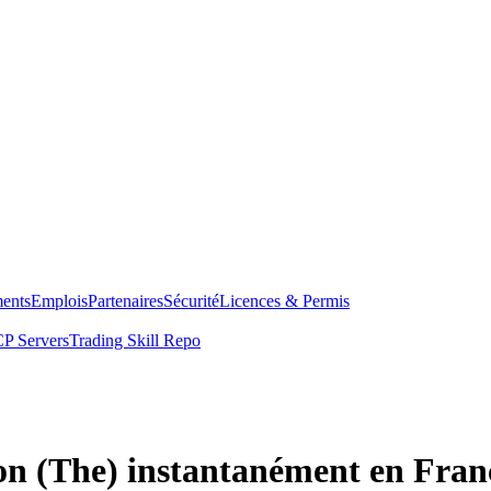
ents
Emplois
Partenaires
Sécurité
Licences & Permis
P Servers
Trading Skill Repo
on (The) instantanément en Fran