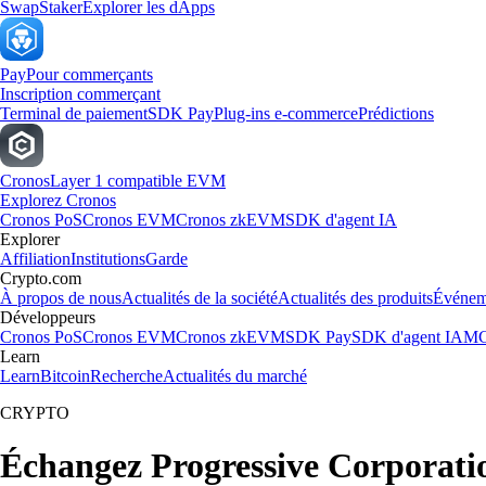
Swap
Staker
Explorer les dApps
Pay
Pour commerçants
Inscription commerçant
Terminal de paiement
SDK Pay
Plug-ins e-commerce
Prédictions
Cronos
Layer 1 compatible EVM
Explorez Cronos
Cronos PoS
Cronos EVM
Cronos zkEVM
SDK d'agent IA
Explorer
Affiliation
Institutions
Garde
Crypto.com
À propos de nous
Actualités de la société
Actualités des produits
Événem
Développeurs
Cronos PoS
Cronos EVM
Cronos zkEVM
SDK Pay
SDK d'agent IA
MC
Learn
Learn
Bitcoin
Recherche
Actualités du marché
CRYPTO
Échangez Progressive Corporati