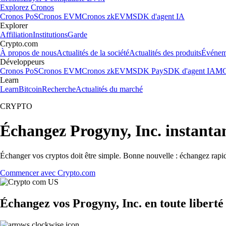
Explorez Cronos
Cronos PoS
Cronos EVM
Cronos zkEVM
SDK d'agent IA
Explorer
Affiliation
Institutions
Garde
Crypto.com
À propos de nous
Actualités de la société
Actualités des produits
Événem
Développeurs
Cronos PoS
Cronos EVM
Cronos zkEVM
SDK Pay
SDK d'agent IA
MC
Learn
Learn
Bitcoin
Recherche
Actualités du marché
CRYPTO
Échangez Progyny, Inc. instant
Échanger vos cryptos doit être simple. Bonne nouvelle : échangez rapi
Commencer avec Crypto.com
Échangez vos Progyny, Inc. en toute liberté