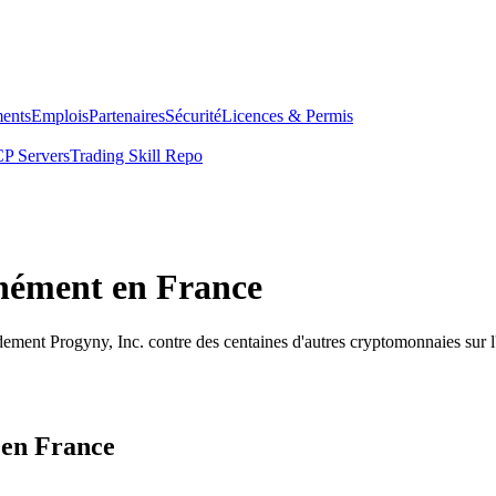
ents
Emplois
Partenaires
Sécurité
Licences & Permis
P Servers
Trading Skill Repo
anément en France
dement Progyny, Inc. contre des centaines d'autres cryptomonnaies sur 
 en France