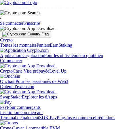
Marchés
Particuliers
Entreprises
Découvrir
/
Se connecter
S'inscrire
Crypto
Toutes les monnaies
Paniers
Earn
Staking
Application Crypto.com
Pour les utilisateurs du quotidien
Commencer
Crypto
Carte Visa prépayée
Level Up
Onchain
Pour les passionnés de Web3
Obtenir l'extension
Swap
Staker
Explorer les dApps
Pay
Pour commerçants
Inscription commerçant
Terminal de paiement
SDK Pay
Plug-ins e-commerce
Prédictions
Cronos
Layer 1 compatible EVM