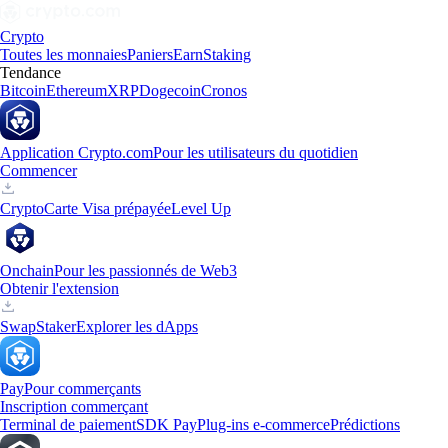
Crypto
Toutes les monnaies
Paniers
Earn
Staking
Tendance
Bitcoin
Ethereum
XRP
Dogecoin
Cronos
Application Crypto.com
Pour les utilisateurs du quotidien
Commencer
Crypto
Carte Visa prépayée
Level Up
Onchain
Pour les passionnés de Web3
Obtenir l'extension
Swap
Staker
Explorer les dApps
Pay
Pour commerçants
Inscription commerçant
Terminal de paiement
SDK Pay
Plug-ins e-commerce
Prédictions