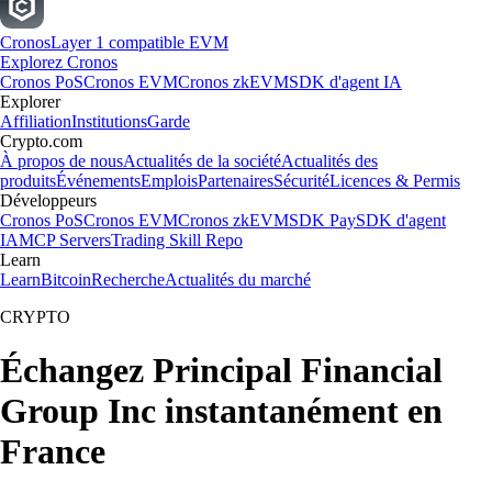
Cronos
Layer 1 compatible EVM
Explorez Cronos
Cronos PoS
Cronos EVM
Cronos zkEVM
SDK d'agent IA
Explorer
Affiliation
Institutions
Garde
Crypto.com
À propos de nous
Actualités de la société
Actualités des
produits
Événements
Emplois
Partenaires
Sécurité
Licences & Permis
Développeurs
Cronos PoS
Cronos EVM
Cronos zkEVM
SDK Pay
SDK d'agent
IA
MCP Servers
Trading Skill Repo
Learn
Learn
Bitcoin
Recherche
Actualités du marché
CRYPTO
Échangez Principal Financial
Group Inc instantanément en
France