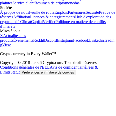
plaintes
Service client
Resumen de criptomonedas
Société
À propos de nous
Feuille de route
Emplois
Partenaires
Sécurité
Preuve de
réserves
Affiliation
Licences & enregistrements
Hub d'exploration des
crypto-actifs
Climat
Capital
Vérifier
Politique en matière de conflits
d’intérêts
Mises à jour
X
Actualités des
produits
Événements
Reddit
Discord
Instagram
Facebook
Linkedin
Tradin
gView
Cryptocurrency in Every Wallet™
Copyright © 2018 - 2026 Crypto.com. Tous droits réservés.
Conditions générales de l'EEE
Avis de confidentialité
Fees &
Limits
Statut
Préférences en matière de cookies