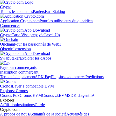
Crypto
Toutes les monnaies
Paniers
Earn
Staking
Application Crypto.com
Pour les utilisateurs du quotidien
Commencer
Crypto
Carte Visa prépayée
Level Up
Onchain
Pour les passionnés de Web3
Obtenir l'extension
Swap
Staker
Explorer les dApps
Pay
Pour commerçants
Inscription commerçant
Terminal de paiement
SDK Pay
Plug-ins e-commerce
Prédictions
Cronos
Layer 1 compatible EVM
Explorez Cronos
Cronos PoS
Cronos EVM
Cronos zkEVM
SDK d'agent IA
Explorer
Affiliation
Institutions
Garde
Crypto.com
À propos de nous
Actualités de la société
Actualités des