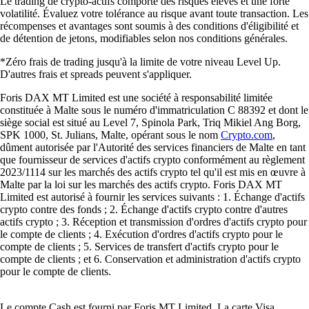
Le trading de crypto-actifs comporte des risques élevés et une forte
volatilité. Évaluez votre tolérance au risque avant toute transaction. Les
récompenses et avantages sont soumis à des conditions d'éligibilité et
de détention de jetons, modifiables selon nos conditions générales.
*Zéro frais de trading jusqu'à la limite de votre niveau Level Up.
D'autres frais et spreads peuvent s'appliquer.
Foris DAX MT Limited est une société à responsabilité limitée
constituée à Malte sous le numéro d'immatriculation C 88392 et dont le
siège social est situé au Level 7, Spinola Park, Triq Mikiel Ang Borg,
SPK 1000, St. Julians, Malte, opérant sous le nom
Crypto.com
,
dûment autorisée par l'Autorité des services financiers de Malte en tant
que fournisseur de services d'actifs crypto conformément au règlement
2023/1114 sur les marchés des actifs crypto tel qu'il est mis en œuvre à
Malte par la loi sur les marchés des actifs crypto. Foris DAX MT
Limited est autorisé à fournir les services suivants : 1. Échange d'actifs
crypto contre des fonds ; 2. Échange d'actifs crypto contre d'autres
actifs crypto ; 3. Réception et transmission d'ordres d'actifs crypto pour
le compte de clients ; 4. Exécution d'ordres d'actifs crypto pour le
compte de clients ; 5. Services de transfert d'actifs crypto pour le
compte de clients ; et 6. Conservation et administration d'actifs crypto
pour le compte de clients.
Le compte Cash est fourni par Foris MT Limited. La carte Visa