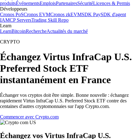
produits
Événements
Emplois
Partenaires
Sécurité
Licences & Permis
Développeurs
Cronos PoS
Cronos EVM
Cronos zkEVM
SDK Pay
SDK d'agent
IA
MCP Servers
Trading Skill Repo
Learn
Learn
Bitcoin
Recherche
Actualités du marché
CRYPTO
Échangez Virtus InfraCap U.S.
Preferred Stock ETF
instantanément en France
Échanger vos cryptos doit être simple. Bonne nouvelle : échangez
rapidement Virtus InfraCap U.S. Preferred Stock ETF contre des
centaines d'autres cryptomonnaies sur l'app Crypto.com.
Commencer avec Crypto.com
Échangez vos Virtus InfraCap U.S.