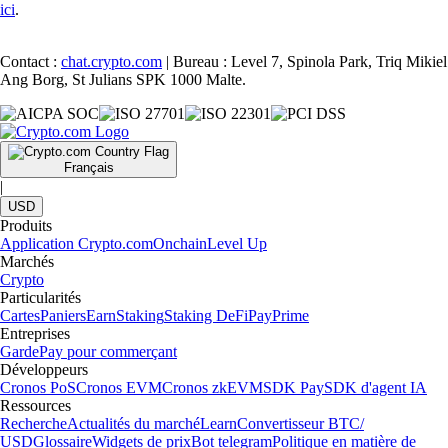
ici
.
Contact :
chat.crypto.com
| Bureau : Level 7, Spinola Park, Triq Mikiel
Ang Borg, St Julians SPK 1000 Malte.
Français
|
USD
Produits
Application Crypto.com
Onchain
Level Up
Marchés
Crypto
Particularités
Cartes
Paniers
Earn
Staking
Staking DeFi
Pay
Prime
Entreprises
Garde
Pay pour commerçant
Développeurs
Cronos PoS
Cronos EVM
Cronos zkEVM
SDK Pay
SDK d'agent IA
Ressources
Recherche
Actualités du marché
Learn
Convertisseur BTC/
USD
Glossaire
Widgets de prix
Bot telegram
Politique en matière de