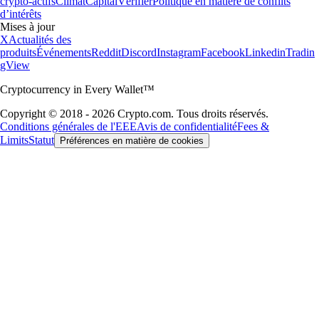
crypto-actifs
Climat
Capital
Vérifier
Politique en matière de conflits
d’intérêts
Mises à jour
X
Actualités des
produits
Événements
Reddit
Discord
Instagram
Facebook
Linkedin
Tradin
gView
Cryptocurrency in Every Wallet™
Copyright © 2018 - 2026 Crypto.com. Tous droits réservés.
Conditions générales de l'EEE
Avis de confidentialité
Fees &
Limits
Statut
Préférences en matière de cookies