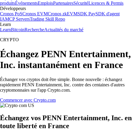
produits
Événements
Emplois
Partenaires
Sécurité
Licences & Permis
Développeurs
Cronos PoS
Cronos EVM
Cronos zkEVM
SDK Pay
SDK d'agent
IA
MCP Servers
Trading Skill Repo
Learn
Learn
Bitcoin
Recherche
Actualités du marché
CRYPTO
Échangez PENN Entertainment,
Inc. instantanément en France
Échanger vos cryptos doit être simple. Bonne nouvelle : échangez
rapidement PENN Entertainment, Inc. contre des centaines d'autres
cryptomonnaies sur l'app Crypto.com.
Commencer avec Crypto.com
Échangez vos PENN Entertainment, Inc. en
toute liberté en France