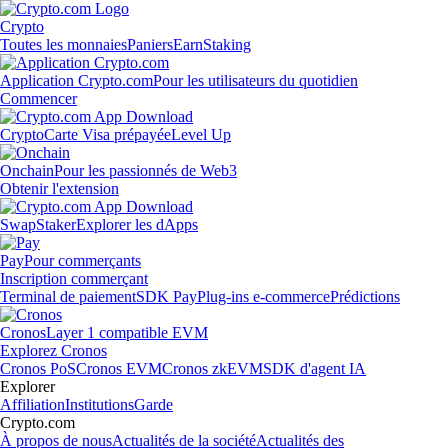
Crypto
Toutes les monnaies
Paniers
Earn
Staking
Application Crypto.com
Pour les utilisateurs du quotidien
Commencer
Crypto
Carte Visa prépayée
Level Up
Onchain
Pour les passionnés de Web3
Obtenir l'extension
Swap
Staker
Explorer les dApps
Pay
Pour commerçants
Inscription commerçant
Terminal de paiement
SDK Pay
Plug-ins e-commerce
Prédictions
Cronos
Layer 1 compatible EVM
Explorez Cronos
Cronos PoS
Cronos EVM
Cronos zkEVM
SDK d'agent IA
Explorer
Affiliation
Institutions
Garde
Crypto.com
À propos de nous
Actualités de la société
Actualités des