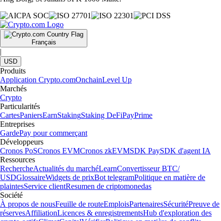
Français
|
USD
Produits
Application Crypto.com
Onchain
Level Up
Marchés
Crypto
Particularités
Cartes
Paniers
Earn
Staking
Staking DeFi
Pay
Prime
Entreprises
Garde
Pay pour commerçant
Développeurs
Cronos PoS
Cronos EVM
Cronos zkEVM
SDK Pay
SDK d'agent IA
Ressources
Recherche
Actualités du marché
Learn
Convertisseur BTC/
USD
Glossaire
Widgets de prix
Bot telegram
Politique en matière de
plaintes
Service client
Resumen de criptomonedas
Société
À propos de nous
Feuille de route
Emplois
Partenaires
Sécurité
Preuve de
réserves
Affiliation
Licences & enregistrements
Hub d'exploration des