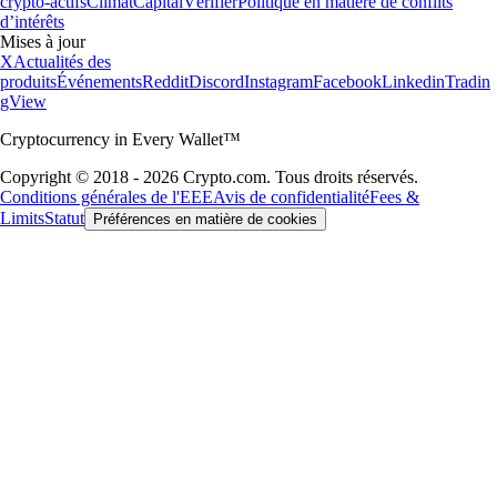
crypto-actifs
Climat
Capital
Vérifier
Politique en matière de conflits
d’intérêts
Mises à jour
X
Actualités des
produits
Événements
Reddit
Discord
Instagram
Facebook
Linkedin
Tradin
gView
Cryptocurrency in Every Wallet™
Copyright © 2018 - 2026 Crypto.com. Tous droits réservés.
Conditions générales de l'EEE
Avis de confidentialité
Fees &
Limits
Statut
Préférences en matière de cookies