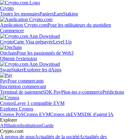
Crypto
Toutes les monnaies
Paniers
Earn
Staking
Application Crypto.com
Pour les utilisateurs du quotidien
Commencer
Crypto
Carte Visa prépayée
Level Up
Onchain
Pour les passionnés de Web3
Obtenir l'extension
Swap
Staker
Explorer les dApps
Pay
Pour commerçants
Inscription commerçant
Terminal de paiement
SDK Pay
Plug-ins e-commerce
Prédictions
Cronos
Layer 1 compatible EVM
Explorez Cronos
Cronos PoS
Cronos EVM
Cronos zkEVM
SDK d'agent IA
Explorer
Affiliation
Institutions
Garde
Crypto.com
À propos de nous
Actualités de la société
Actualités des