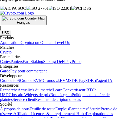
Français
|
USD
Produits
Application Crypto.com
Onchain
Level Up
Marchés
Crypto
Particularités
Cartes
Paniers
Earn
Staking
Staking DeFi
Pay
Prime
Entreprises
Garde
Pay pour commerçant
Développeurs
Cronos PoS
Cronos EVM
Cronos zkEVM
SDK Pay
SDK d'agent IA
Ressources
Recherche
Actualités du marché
Learn
Convertisseur BTC/
USD
Glossaire
Widgets de prix
Bot telegram
Politique en matière de
plaintes
Service client
Resumen de criptomonedas
Société
À propos de nous
Feuille de route
Emplois
Partenaires
Sécurité
Preuve de
réserves
Affiliation
Licences & enregistrements
Hub d'exploration des