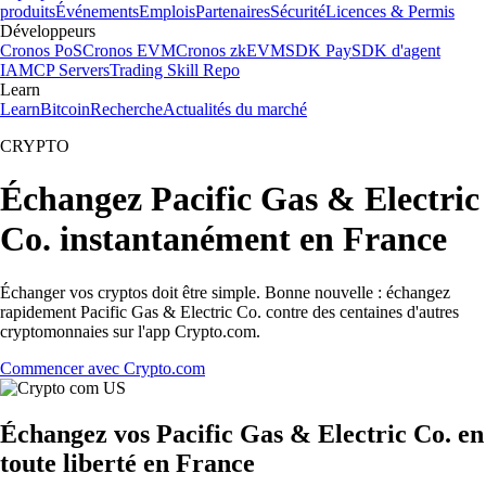
produits
Événements
Emplois
Partenaires
Sécurité
Licences & Permis
Développeurs
Cronos PoS
Cronos EVM
Cronos zkEVM
SDK Pay
SDK d'agent
IA
MCP Servers
Trading Skill Repo
Learn
Learn
Bitcoin
Recherche
Actualités du marché
CRYPTO
Échangez Pacific Gas & Electric
Co. instantanément en France
Échanger vos cryptos doit être simple. Bonne nouvelle : échangez
rapidement Pacific Gas & Electric Co. contre des centaines d'autres
cryptomonnaies sur l'app Crypto.com.
Commencer avec Crypto.com
Échangez vos Pacific Gas & Electric Co. en
toute liberté en France