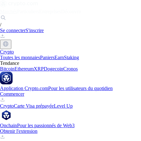
Marchés
Particuliers
Entreprises
Découvrir
/
Se connecter
S'inscrire
Crypto
Toutes les monnaies
Paniers
Earn
Staking
Tendance
Bitcoin
Ethereum
XRP
Dogecoin
Cronos
Application Crypto.com
Pour les utilisateurs du quotidien
Commencer
Crypto
Carte Visa prépayée
Level Up
Onchain
Pour les passionnés de Web3
Obtenir l'extension