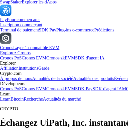
Swap
Staker
Explorer les dApps
Pay
Pour commerçants
Inscription commerçant
Terminal de paiement
SDK Pay
Plug-ins e-commerce
Prédictions
Cronos
Layer 1 compatible EVM
Explorez Cronos
Cronos PoS
Cronos EVM
Cronos zkEVM
SDK d'agent IA
Explorer
Affiliation
Institutions
Garde
Crypto.com
À propos de nous
Actualités de la société
Actualités des produits
Événem
Développeurs
Cronos PoS
Cronos EVM
Cronos zkEVM
SDK Pay
SDK d'agent IA
MC
Learn
Learn
Bitcoin
Recherche
Actualités du marché
CRYPTO
Échangez UiPath, Inc. instanta