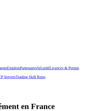
ents
Emplois
Partenaires
Sécurité
Licences & Permis
P Servers
Trading Skill Repo
nément en France