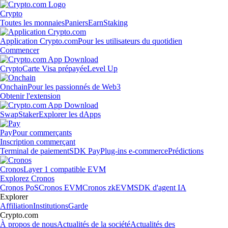
Crypto
Toutes les monnaies
Paniers
Earn
Staking
Application Crypto.com
Pour les utilisateurs du quotidien
Commencer
Crypto
Carte Visa prépayée
Level Up
Onchain
Pour les passionnés de Web3
Obtenir l'extension
Swap
Staker
Explorer les dApps
Pay
Pour commerçants
Inscription commerçant
Terminal de paiement
SDK Pay
Plug-ins e-commerce
Prédictions
Cronos
Layer 1 compatible EVM
Explorez Cronos
Cronos PoS
Cronos EVM
Cronos zkEVM
SDK d'agent IA
Explorer
Affiliation
Institutions
Garde
Crypto.com
À propos de nous
Actualités de la société
Actualités des