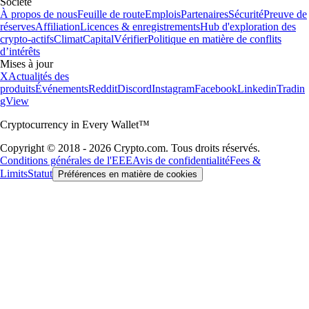
Société
À propos de nous
Feuille de route
Emplois
Partenaires
Sécurité
Preuve de
réserves
Affiliation
Licences & enregistrements
Hub d'exploration des
crypto-actifs
Climat
Capital
Vérifier
Politique en matière de conflits
d’intérêts
Mises à jour
X
Actualités des
produits
Événements
Reddit
Discord
Instagram
Facebook
Linkedin
Tradin
gView
Cryptocurrency in Every Wallet™
Copyright © 2018 - 2026 Crypto.com. Tous droits réservés.
Conditions générales de l'EEE
Avis de confidentialité
Fees &
Limits
Statut
Préférences en matière de cookies