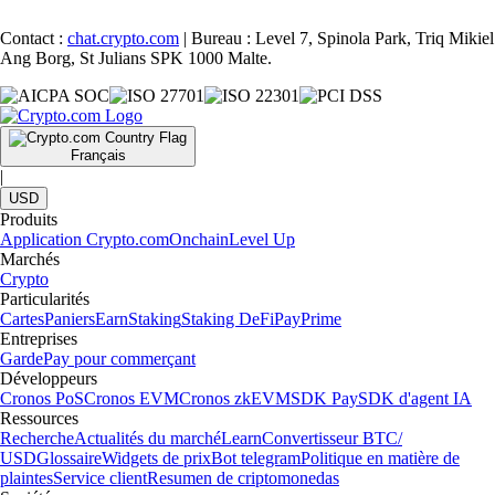
Contact :
chat.crypto.com
| Bureau : Level 7, Spinola Park, Triq Mikiel
Ang Borg, St Julians SPK 1000 Malte.
Français
|
USD
Produits
Application Crypto.com
Onchain
Level Up
Marchés
Crypto
Particularités
Cartes
Paniers
Earn
Staking
Staking DeFi
Pay
Prime
Entreprises
Garde
Pay pour commerçant
Développeurs
Cronos PoS
Cronos EVM
Cronos zkEVM
SDK Pay
SDK d'agent IA
Ressources
Recherche
Actualités du marché
Learn
Convertisseur BTC/
USD
Glossaire
Widgets de prix
Bot telegram
Politique en matière de
plaintes
Service client
Resumen de criptomonedas