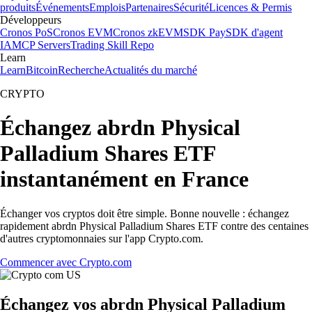
produits
Événements
Emplois
Partenaires
Sécurité
Licences & Permis
Développeurs
Cronos PoS
Cronos EVM
Cronos zkEVM
SDK Pay
SDK d'agent
IA
MCP Servers
Trading Skill Repo
Learn
Learn
Bitcoin
Recherche
Actualités du marché
CRYPTO
Échangez abrdn Physical
Palladium Shares ETF
instantanément en France
Échanger vos cryptos doit être simple. Bonne nouvelle : échangez
rapidement abrdn Physical Palladium Shares ETF contre des centaines
d'autres cryptomonnaies sur l'app Crypto.com.
Commencer avec Crypto.com
Échangez vos abrdn Physical Palladium