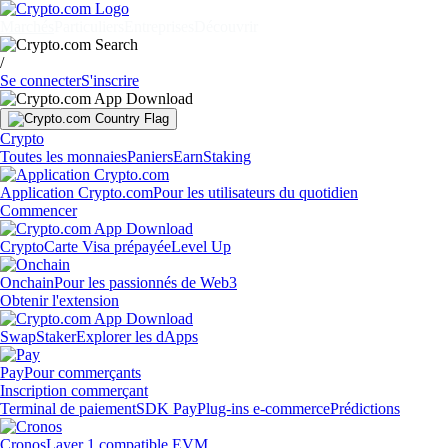
Marchés
Particuliers
Entreprises
Découvrir
/
Se connecter
S'inscrire
Crypto
Toutes les monnaies
Paniers
Earn
Staking
Application Crypto.com
Pour les utilisateurs du quotidien
Commencer
Crypto
Carte Visa prépayée
Level Up
Onchain
Pour les passionnés de Web3
Obtenir l'extension
Swap
Staker
Explorer les dApps
Pay
Pour commerçants
Inscription commerçant
Terminal de paiement
SDK Pay
Plug-ins e-commerce
Prédictions
Cronos
Layer 1 compatible EVM