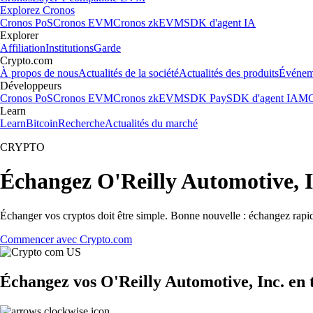
Explorez Cronos
Cronos PoS
Cronos EVM
Cronos zkEVM
SDK d'agent IA
Explorer
Affiliation
Institutions
Garde
Crypto.com
À propos de nous
Actualités de la société
Actualités des produits
Événem
Développeurs
Cronos PoS
Cronos EVM
Cronos zkEVM
SDK Pay
SDK d'agent IA
MC
Learn
Learn
Bitcoin
Recherche
Actualités du marché
CRYPTO
Échangez O'Reilly Automotive, 
Échanger vos cryptos doit être simple. Bonne nouvelle : échangez rapi
Commencer avec Crypto.com
Échangez vos O'Reilly Automotive, Inc. en 