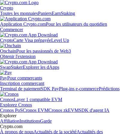
Crypto
Toutes les monnaies
Paniers
Earn
Staking
Application Crypto.com
Pour les utilisateurs du quotidien
Commencer
Crypto
Carte Visa prépayée
Level Up
Onchain
Pour les passionnés de Web3
Obtenir l'extension
Swap
Staker
Explorer les dApps
Pay
Pour commerçants
Inscription commerçant
Terminal de paiement
SDK Pay
Plug-ins e-commerce
Prédictions
Cronos
Layer 1 compatible EVM
Explorez Cronos
Cronos PoS
Cronos EVM
Cronos zkEVM
SDK d'agent IA
Explorer
Affiliation
Institutions
Garde
Crypto.com
À propos de nous
Actualités de la société
Actualités des