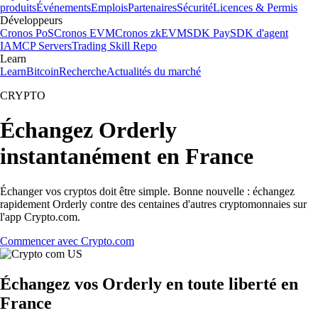
produits
Événements
Emplois
Partenaires
Sécurité
Licences & Permis
Développeurs
Cronos PoS
Cronos EVM
Cronos zkEVM
SDK Pay
SDK d'agent
IA
MCP Servers
Trading Skill Repo
Learn
Learn
Bitcoin
Recherche
Actualités du marché
CRYPTO
Échangez Orderly
instantanément en France
Échanger vos cryptos doit être simple. Bonne nouvelle : échangez
rapidement Orderly contre des centaines d'autres cryptomonnaies sur
l'app Crypto.com.
Commencer avec Crypto.com
Échangez vos Orderly en toute liberté en
France