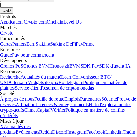
|
USD
Produits
Application Crypto.com
Onchain
Level Up
Marchés
Crypto
Particularités
Cartes
Paniers
Earn
Staking
Staking DeFi
Pay
Prime
Entreprises
Garde
Pay pour commerçant
Développeurs
Cronos PoS
Cronos EVM
Cronos zkEVM
SDK Pay
SDK d'agent IA
Ressources
Recherche
Actualités du marché
Learn
Convertisseur BTC/
USD
Glossaire
Widgets de prix
Bot telegram
Politique en matière de
plaintes
Service client
Resumen de criptomonedas
Société
À propos de nous
Feuille de route
Emplois
Partenaires
Sécurité
Preuve de
réserves
Affiliation
Licences & enregistrements
Hub d'exploration des
crypto-actifs
Climat
Capital
Vérifier
Politique en matière de conflits
d’intérêts
Mises à jour
X
Actualités des
produits
Événements
Reddit
Discord
Instagram
Facebook
Linkedin
Tradin