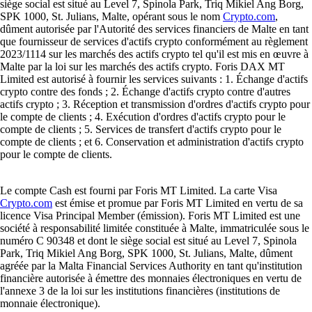
siège social est situé au Level 7, Spinola Park, Triq Mikiel Ang Borg,
SPK 1000, St. Julians, Malte, opérant sous le nom
Crypto.com
,
dûment autorisée par l'Autorité des services financiers de Malte en tant
que fournisseur de services d'actifs crypto conformément au règlement
2023/1114 sur les marchés des actifs crypto tel qu'il est mis en œuvre à
Malte par la loi sur les marchés des actifs crypto. Foris DAX MT
Limited est autorisé à fournir les services suivants : 1. Échange d'actifs
crypto contre des fonds ; 2. Échange d'actifs crypto contre d'autres
actifs crypto ; 3. Réception et transmission d'ordres d'actifs crypto pour
le compte de clients ; 4. Exécution d'ordres d'actifs crypto pour le
compte de clients ; 5. Services de transfert d'actifs crypto pour le
compte de clients ; et 6. Conservation et administration d'actifs crypto
pour le compte de clients.
Le compte Cash est fourni par Foris MT Limited. La carte Visa
Crypto.com
est émise et promue par Foris MT Limited en vertu de sa
licence Visa Principal Member (émission). Foris MT Limited est une
société à responsabilité limitée constituée à Malte, immatriculée sous le
numéro C 90348 et dont le siège social est situé au Level 7, Spinola
Park, Triq Mikiel Ang Borg, SPK 1000, St. Julians, Malte, dûment
agréée par la Malta Financial Services Authority en tant qu'institution
financière autorisée à émettre des monnaies électroniques en vertu de
l'annexe 3 de la loi sur les institutions financières (institutions de
monnaie électronique).