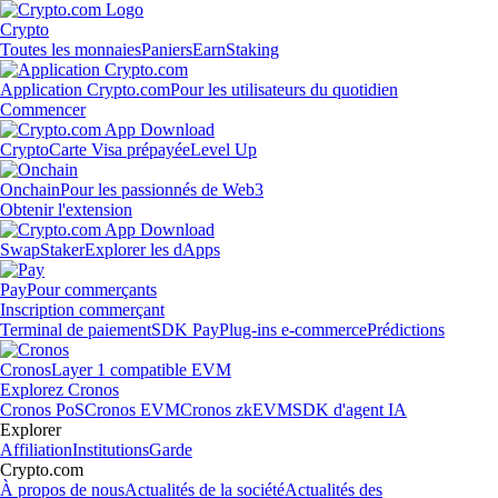
Crypto
Toutes les monnaies
Paniers
Earn
Staking
Application Crypto.com
Pour les utilisateurs du quotidien
Commencer
Crypto
Carte Visa prépayée
Level Up
Onchain
Pour les passionnés de Web3
Obtenir l'extension
Swap
Staker
Explorer les dApps
Pay
Pour commerçants
Inscription commerçant
Terminal de paiement
SDK Pay
Plug-ins e-commerce
Prédictions
Cronos
Layer 1 compatible EVM
Explorez Cronos
Cronos PoS
Cronos EVM
Cronos zkEVM
SDK d'agent IA
Explorer
Affiliation
Institutions
Garde
Crypto.com
À propos de nous
Actualités de la société
Actualités des