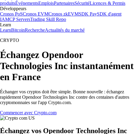
produits
Événements
Emplois
Partenaires
Sécurité
Licences & Permis
Développeurs
Cronos PoS
Cronos EVM
Cronos zkEVM
SDK Pay
SDK d'agent
IA
MCP Servers
Trading Skill Repo
Learn
Learn
Bitcoin
Recherche
Actualités du marché
CRYPTO
Échangez Opendoor
Technologies Inc instantanément
en France
Échanger vos cryptos doit être simple. Bonne nouvelle : échangez
rapidement Opendoor Technologies Inc contre des centaines d'autres
cryptomonnaies sur l'app Crypto.com.
Commencer avec Crypto.com
Échangez vos Opendoor Technologies Inc