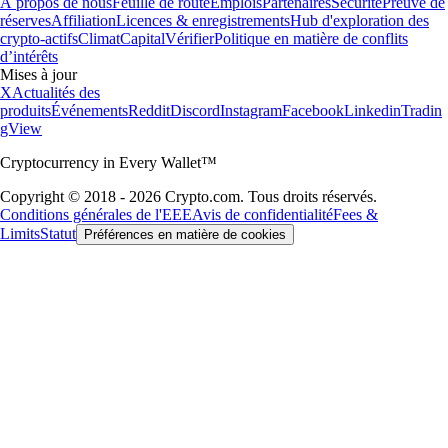
À propos de nous
Feuille de route
Emplois
Partenaires
Sécurité
Preuve de
réserves
Affiliation
Licences & enregistrements
Hub d'exploration des
crypto-actifs
Climat
Capital
Vérifier
Politique en matière de conflits
d’intérêts
Mises à jour
X
Actualités des
produits
Événements
Reddit
Discord
Instagram
Facebook
Linkedin
Tradin
gView
Cryptocurrency in Every Wallet™
Copyright © 2018 - 2026 Crypto.com. Tous droits réservés.
Conditions générales de l'EEE
Avis de confidentialité
Fees &
Limits
Statut
Préférences en matière de cookies