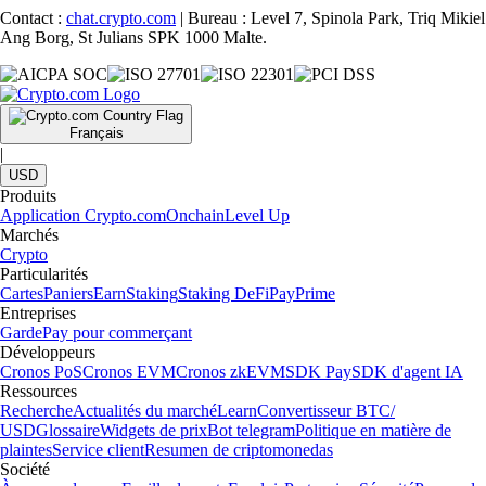
Contact :
chat.crypto.com
| Bureau : Level 7, Spinola Park, Triq Mikiel
Ang Borg, St Julians SPK 1000 Malte.
Français
|
USD
Produits
Application Crypto.com
Onchain
Level Up
Marchés
Crypto
Particularités
Cartes
Paniers
Earn
Staking
Staking DeFi
Pay
Prime
Entreprises
Garde
Pay pour commerçant
Développeurs
Cronos PoS
Cronos EVM
Cronos zkEVM
SDK Pay
SDK d'agent IA
Ressources
Recherche
Actualités du marché
Learn
Convertisseur BTC/
USD
Glossaire
Widgets de prix
Bot telegram
Politique en matière de
plaintes
Service client
Resumen de criptomonedas
Société