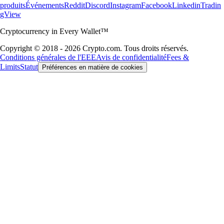
produits
Événements
Reddit
Discord
Instagram
Facebook
Linkedin
Tradin
gView
Cryptocurrency in Every Wallet™
Copyright © 2018 - 2026 Crypto.com. Tous droits réservés.
Conditions générales de l'EEE
Avis de confidentialité
Fees &
Limits
Statut
Préférences en matière de cookies