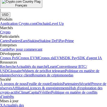
Français
|
USD
Produits
Application Crypto.com
Onchain
Level Up
Marchés
Crypto
Particularités
Cartes
Paniers
Earn
Staking
Staking DeFi
Pay
Prime
Entreprises
Garde
Pay pour commerçant
Développeurs
Cronos PoS
Cronos EVM
Cronos zkEVM
SDK Pay
SDK d'agent IA
Ressources
Recherche
Actualités du marché
Learn
Convertisseur BTC/
USD
Glossaire
Widgets de prix
Bot telegram
Politique en matière de
plaintes
Service client
Resumen de criptomonedas
Société
À propos de nous
Feuille de route
Emplois
Partenaires
Sécurité
Preuve de
réserves
Affiliation
Licences & enregistrements
Hub d'exploration des
crypto-actifs
Climat
Capital
Vérifier
Politique en matière de conflits
d’intérêts
Mises à jour
X
Actualités des