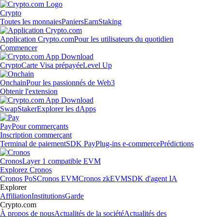
Crypto
Toutes les monnaies
Paniers
Earn
Staking
Application Crypto.com
Pour les utilisateurs du quotidien
Commencer
Crypto
Carte Visa prépayée
Level Up
Onchain
Pour les passionnés de Web3
Obtenir l'extension
Swap
Staker
Explorer les dApps
Pay
Pour commerçants
Inscription commerçant
Terminal de paiement
SDK Pay
Plug-ins e-commerce
Prédictions
Cronos
Layer 1 compatible EVM
Explorez Cronos
Cronos PoS
Cronos EVM
Cronos zkEVM
SDK d'agent IA
Explorer
Affiliation
Institutions
Garde
Crypto.com
À propos de nous
Actualités de la société
Actualités des