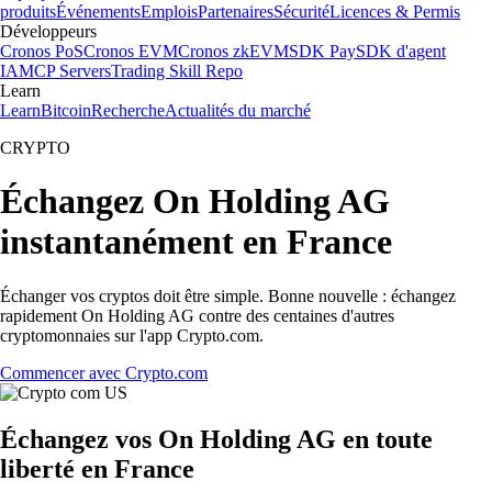
produits
Événements
Emplois
Partenaires
Sécurité
Licences & Permis
Développeurs
Cronos PoS
Cronos EVM
Cronos zkEVM
SDK Pay
SDK d'agent
IA
MCP Servers
Trading Skill Repo
Learn
Learn
Bitcoin
Recherche
Actualités du marché
CRYPTO
Échangez On Holding AG
instantanément en France
Échanger vos cryptos doit être simple. Bonne nouvelle : échangez
rapidement On Holding AG contre des centaines d'autres
cryptomonnaies sur l'app Crypto.com.
Commencer avec Crypto.com
Échangez vos On Holding AG en toute
liberté en France