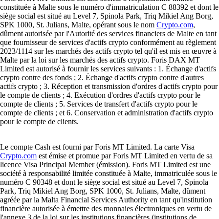
constituée à Malte sous le numéro d'immatriculation C 88392 et dont le
siège social est situé au Level 7, Spinola Park, Triq Mikiel Ang Borg,
SPK 1000, St. Julians, Malte, opérant sous le nom
Crypto.com
,
dûment autorisée par l'Autorité des services financiers de Malte en tant
que fournisseur de services d'actifs crypto conformément au règlement
2023/1114 sur les marchés des actifs crypto tel qu'il est mis en œuvre à
Malte par la loi sur les marchés des actifs crypto. Foris DAX MT
Limited est autorisé à fournir les services suivants : 1. Échange d'actifs
crypto contre des fonds ; 2. Échange d'actifs crypto contre d'autres
actifs crypto ; 3. Réception et transmission d'ordres d'actifs crypto pour
le compte de clients ; 4. Exécution d'ordres d'actifs crypto pour le
compte de clients ; 5. Services de transfert d'actifs crypto pour le
compte de clients ; et 6. Conservation et administration d'actifs crypto
pour le compte de clients.
Le compte Cash est fourni par Foris MT Limited. La carte Visa
Crypto.com
est émise et promue par Foris MT Limited en vertu de sa
licence Visa Principal Member (émission). Foris MT Limited est une
société à responsabilité limitée constituée à Malte, immatriculée sous le
numéro C 90348 et dont le siège social est situé au Level 7, Spinola
Park, Triq Mikiel Ang Borg, SPK 1000, St. Julians, Malte, dûment
agréée par la Malta Financial Services Authority en tant qu'institution
financière autorisée à émettre des monnaies électroniques en vertu de
l'annexe 3 de la loi sur les institutions financières (institutions de