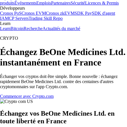
produits
Événements
Emplois
Partenaires
Sécurité
Licences & Permis
Développeurs
Cronos PoS
Cronos EVM
Cronos zkEVM
SDK Pay
SDK d'agent
IA
MCP Servers
Trading Skill Repo
Learn
Learn
Bitcoin
Recherche
Actualités du marché
CRYPTO
Échangez BeOne Medicines Ltd.
instantanément en France
Échanger vos cryptos doit être simple. Bonne nouvelle : échangez
rapidement BeOne Medicines Ltd. contre des centaines d'autres
cryptomonnaies sur l'app Crypto.com.
Commencer avec Crypto.com
Échangez vos BeOne Medicines Ltd. en
toute liberté en France