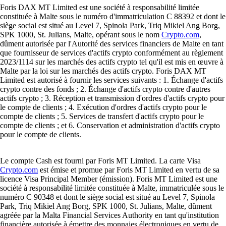
Foris DAX MT Limited est une société à responsabilité limitée
constituée à Malte sous le numéro d'immatriculation C 88392 et dont le
siège social est situé au Level 7, Spinola Park, Triq Mikiel Ang Borg,
SPK 1000, St. Julians, Malte, opérant sous le nom
Crypto.com
,
dûment autorisée par l'Autorité des services financiers de Malte en tant
que fournisseur de services d'actifs crypto conformément au règlement
2023/1114 sur les marchés des actifs crypto tel qu'il est mis en œuvre à
Malte par la loi sur les marchés des actifs crypto. Foris DAX MT
Limited est autorisé à fournir les services suivants : 1. Échange d'actifs
crypto contre des fonds ; 2. Échange d'actifs crypto contre d'autres
actifs crypto ; 3. Réception et transmission d'ordres d'actifs crypto pour
le compte de clients ; 4. Exécution d'ordres d'actifs crypto pour le
compte de clients ; 5. Services de transfert d'actifs crypto pour le
compte de clients ; et 6. Conservation et administration d'actifs crypto
pour le compte de clients.
Le compte Cash est fourni par Foris MT Limited. La carte Visa
Crypto.com
est émise et promue par Foris MT Limited en vertu de sa
licence Visa Principal Member (émission). Foris MT Limited est une
société à responsabilité limitée constituée à Malte, immatriculée sous le
numéro C 90348 et dont le siège social est situé au Level 7, Spinola
Park, Triq Mikiel Ang Borg, SPK 1000, St. Julians, Malte, dûment
agréée par la Malta Financial Services Authority en tant qu'institution
financière autorisée à émettre des monnaies électroniques en vertu de