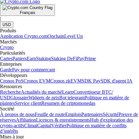
Français
|
USD
Produits
Application Crypto.com
Onchain
Level Up
Marchés
Crypto
Particularités
Cartes
Paniers
Earn
Staking
Staking DeFi
Pay
Prime
Entreprises
Garde
Pay pour commerçant
Développeurs
Cronos PoS
Cronos EVM
Cronos zkEVM
SDK Pay
SDK d'agent IA
Ressources
Recherche
Actualités du marché
Learn
Convertisseur BTC/
USD
Glossaire
Widgets de prix
Bot telegram
Politique en matière de
plaintes
Service client
Resumen de criptomonedas
Société
À propos de nous
Feuille de route
Emplois
Partenaires
Sécurité
Preuve de
réserves
Affiliation
Licences & enregistrements
Hub d'exploration des
crypto-actifs
Climat
Capital
Vérifier
Politique en matière de conflits
d’intérêts
Mises à jour