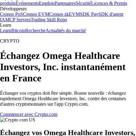
produits
Événements
Emplois
Partenaires
Sécurité
Licences & Permis
Développeurs
Cronos PoS
Cronos EVM
Cronos zkEVM
SDK Pay
SDK d'agent
IA
MCP Servers
Trading Skill Repo
Learn
Learn
Bitcoin
Recherche
Actualités du marché
CRYPTO
Échangez Omega Healthcare
Investors, Inc. instantanément
en France
Échanger vos cryptos doit être simple. Bonne nouvelle : échangez
rapidement Omega Healthcare Investors, Inc. contre des centaines
d'autres cryptomonnaies sur l'app Crypto.com.
Commencer avec Crypto.com
Échangez vos Omega Healthcare Investors,