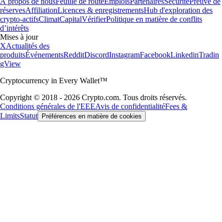
À propos de nous
Feuille de route
Emplois
Partenaires
Sécurité
Preuve de
réserves
Affiliation
Licences & enregistrements
Hub d'exploration des
crypto-actifs
Climat
Capital
Vérifier
Politique en matière de conflits
d’intérêts
Mises à jour
X
Actualités des
produits
Événements
Reddit
Discord
Instagram
Facebook
Linkedin
Tradin
gView
Cryptocurrency in Every Wallet™
Copyright © 2018 - 2026 Crypto.com. Tous droits réservés.
Conditions générales de l'EEE
Avis de confidentialité
Fees &
Limits
Statut
Préférences en matière de cookies