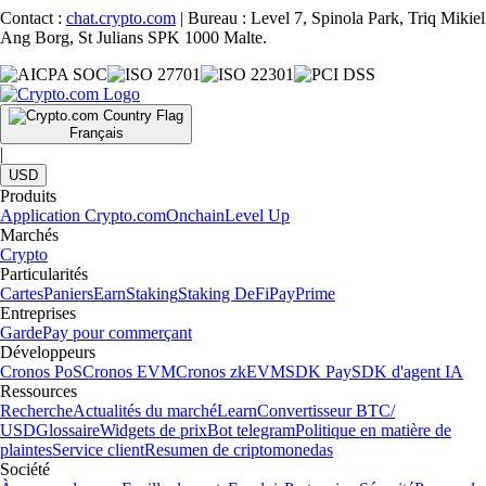
Contact :
chat.crypto.com
| Bureau : Level 7, Spinola Park, Triq Mikiel
Ang Borg, St Julians SPK 1000 Malte.
Français
|
USD
Produits
Application Crypto.com
Onchain
Level Up
Marchés
Crypto
Particularités
Cartes
Paniers
Earn
Staking
Staking DeFi
Pay
Prime
Entreprises
Garde
Pay pour commerçant
Développeurs
Cronos PoS
Cronos EVM
Cronos zkEVM
SDK Pay
SDK d'agent IA
Ressources
Recherche
Actualités du marché
Learn
Convertisseur BTC/
USD
Glossaire
Widgets de prix
Bot telegram
Politique en matière de
plaintes
Service client
Resumen de criptomonedas
Société