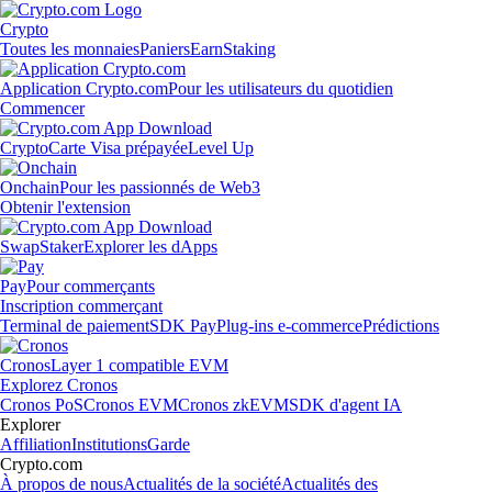
Crypto
Toutes les monnaies
Paniers
Earn
Staking
Application Crypto.com
Pour les utilisateurs du quotidien
Commencer
Crypto
Carte Visa prépayée
Level Up
Onchain
Pour les passionnés de Web3
Obtenir l'extension
Swap
Staker
Explorer les dApps
Pay
Pour commerçants
Inscription commerçant
Terminal de paiement
SDK Pay
Plug-ins e-commerce
Prédictions
Cronos
Layer 1 compatible EVM
Explorez Cronos
Cronos PoS
Cronos EVM
Cronos zkEVM
SDK d'agent IA
Explorer
Affiliation
Institutions
Garde
Crypto.com
À propos de nous
Actualités de la société
Actualités des