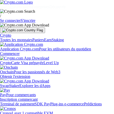
Marchés
Particuliers
Entreprises
Découvrir
/
Se connecter
S'inscrire
Crypto
Toutes les monnaies
Paniers
Earn
Staking
Application Crypto.com
Pour les utilisateurs du quotidien
Commencer
Crypto
Carte Visa prépayée
Level Up
Onchain
Pour les passionnés de Web3
Obtenir l'extension
Swap
Staker
Explorer les dApps
Pay
Pour commerçants
Inscription commerçant
Terminal de paiement
SDK Pay
Plug-ins e-commerce
Prédictions
Cronos
Layer 1 compatible EVM