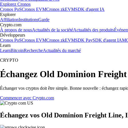
Explorez Cronos
Cronos PoS
Cronos EVM
Cronos zkEVM
SDK d'agent IA
Explorer
Affiliation
Institutions
Garde
Crypto.com
À propos de nous
Actualités de la société
Actualités des produits
Événem
Développeurs
Cronos PoS
Cronos EVM
Cronos zkEVM
SDK Pay
SDK d'agent IA
MC
Learn
Learn
Bitcoin
Recherche
Actualités du marché
CRYPTO
Échangez Old Dominion Freight 
Échanger vos cryptos doit être simple. Bonne nouvelle : échangez rapi
Commencer avec Crypto.com
Échangez vos Old Dominion Freight Line, In