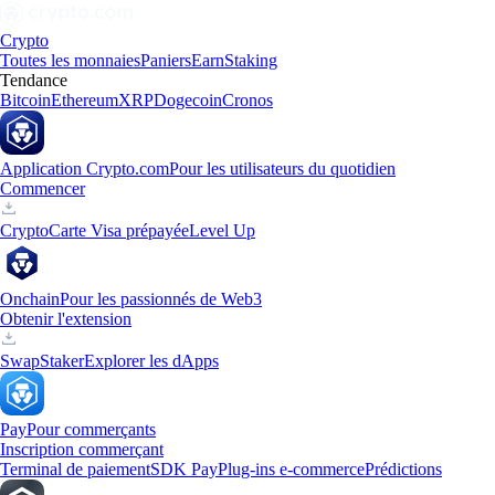
Crypto
Toutes les monnaies
Paniers
Earn
Staking
Tendance
Bitcoin
Ethereum
XRP
Dogecoin
Cronos
Application Crypto.com
Pour les utilisateurs du quotidien
Commencer
Crypto
Carte Visa prépayée
Level Up
Onchain
Pour les passionnés de Web3
Obtenir l'extension
Swap
Staker
Explorer les dApps
Pay
Pour commerçants
Inscription commerçant
Terminal de paiement
SDK Pay
Plug-ins e-commerce
Prédictions