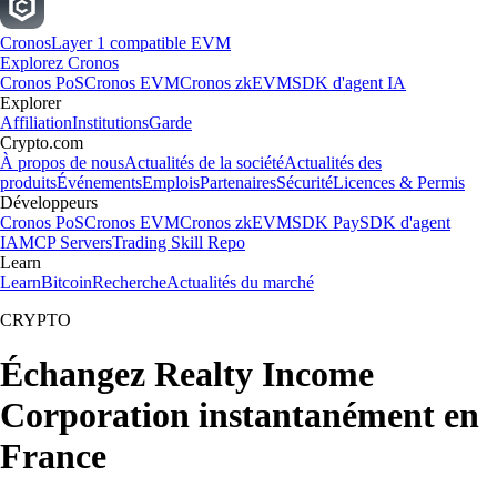
Cronos
Layer 1 compatible EVM
Explorez Cronos
Cronos PoS
Cronos EVM
Cronos zkEVM
SDK d'agent IA
Explorer
Affiliation
Institutions
Garde
Crypto.com
À propos de nous
Actualités de la société
Actualités des
produits
Événements
Emplois
Partenaires
Sécurité
Licences & Permis
Développeurs
Cronos PoS
Cronos EVM
Cronos zkEVM
SDK Pay
SDK d'agent
IA
MCP Servers
Trading Skill Repo
Learn
Learn
Bitcoin
Recherche
Actualités du marché
CRYPTO
Échangez Realty Income
Corporation instantanément en
France