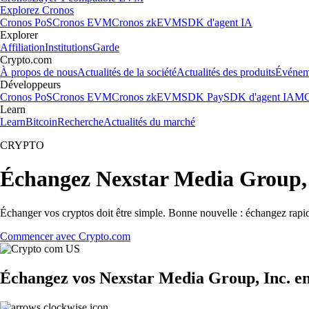
Explorez Cronos
Cronos PoS
Cronos EVM
Cronos zkEVM
SDK d'agent IA
Explorer
Affiliation
Institutions
Garde
Crypto.com
À propos de nous
Actualités de la société
Actualités des produits
Événem
Développeurs
Cronos PoS
Cronos EVM
Cronos zkEVM
SDK Pay
SDK d'agent IA
MC
Learn
Learn
Bitcoin
Recherche
Actualités du marché
CRYPTO
Échangez Nexstar Media Group, 
Échanger vos cryptos doit être simple. Bonne nouvelle : échangez rapi
Commencer avec Crypto.com
Échangez vos Nexstar Media Group, Inc. en 