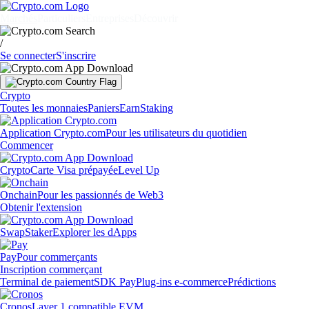
Marchés
Particuliers
Entreprises
Découvrir
/
Se connecter
S'inscrire
Crypto
Toutes les monnaies
Paniers
Earn
Staking
Application Crypto.com
Pour les utilisateurs du quotidien
Commencer
Crypto
Carte Visa prépayée
Level Up
Onchain
Pour les passionnés de Web3
Obtenir l'extension
Swap
Staker
Explorer les dApps
Pay
Pour commerçants
Inscription commerçant
Terminal de paiement
SDK Pay
Plug-ins e-commerce
Prédictions
Cronos
Layer 1 compatible EVM