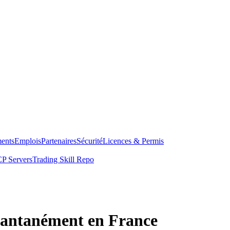
ents
Emplois
Partenaires
Sécurité
Licences & Permis
P Servers
Trading Skill Repo
tantanément en France