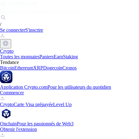
Marchés
Particuliers
Entreprises
Découvrir
/
Se connecter
S'inscrire
Crypto
Toutes les monnaies
Paniers
Earn
Staking
Tendance
Bitcoin
Ethereum
XRP
Dogecoin
Cronos
Application Crypto.com
Pour les utilisateurs du quotidien
Commencer
Crypto
Carte Visa prépayée
Level Up
Onchain
Pour les passionnés de Web3
Obtenir l'extension