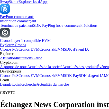
Swap
Staker
Explorer les dApps
Pay
Pour commerçants
Inscription commerçant
Terminal de paiement
SDK Pay
Plug-ins e-commerce
Prédictions
Cronos
Layer 1 compatible EVM
Explorez Cronos
Cronos PoS
Cronos EVM
Cronos zkEVM
SDK d'agent IA
Explorer
Affiliation
Institutions
Garde
Crypto.com
À propos de nous
Actualités de la société
Actualités des produits
Événem
Développeurs
Cronos PoS
Cronos EVM
Cronos zkEVM
SDK Pay
SDK d'agent IA
MC
Learn
Learn
Bitcoin
Recherche
Actualités du marché
CRYPTO
Échangez News Corporation ins