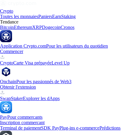
Crypto
Toutes les monnaies
Paniers
Earn
Staking
Tendance
Bitcoin
Ethereum
XRP
Dogecoin
Cronos
Application Crypto.com
Pour les utilisateurs du quotidien
Commencer
Crypto
Carte Visa prépayée
Level Up
Onchain
Pour les passionnés de Web3
Obtenir l'extension
Swap
Staker
Explorer les dApps
Pay
Pour commerçants
Inscription commerçant
Terminal de paiement
SDK Pay
Plug-ins e-commerce
Prédictions