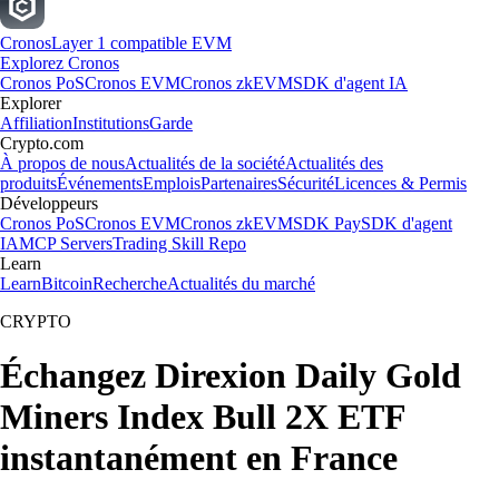
Cronos
Layer 1 compatible EVM
Explorez Cronos
Cronos PoS
Cronos EVM
Cronos zkEVM
SDK d'agent IA
Explorer
Affiliation
Institutions
Garde
Crypto.com
À propos de nous
Actualités de la société
Actualités des
produits
Événements
Emplois
Partenaires
Sécurité
Licences & Permis
Développeurs
Cronos PoS
Cronos EVM
Cronos zkEVM
SDK Pay
SDK d'agent
IA
MCP Servers
Trading Skill Repo
Learn
Learn
Bitcoin
Recherche
Actualités du marché
CRYPTO
Échangez Direxion Daily Gold
Miners Index Bull 2X ETF
instantanément en France