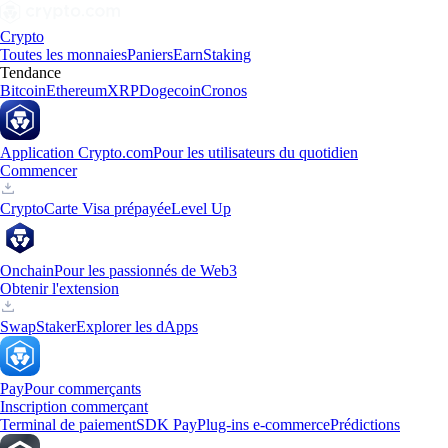
Crypto
Toutes les monnaies
Paniers
Earn
Staking
Tendance
Bitcoin
Ethereum
XRP
Dogecoin
Cronos
Application Crypto.com
Pour les utilisateurs du quotidien
Commencer
Crypto
Carte Visa prépayée
Level Up
Onchain
Pour les passionnés de Web3
Obtenir l'extension
Swap
Staker
Explorer les dApps
Pay
Pour commerçants
Inscription commerçant
Terminal de paiement
SDK Pay
Plug-ins e-commerce
Prédictions