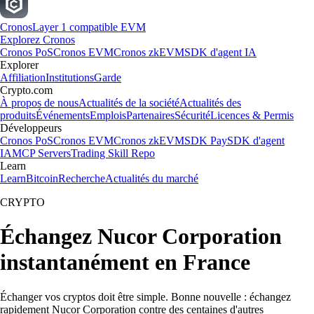
Cronos
Layer 1 compatible EVM
Explorez Cronos
Cronos PoS
Cronos EVM
Cronos zkEVM
SDK d'agent IA
Explorer
Affiliation
Institutions
Garde
Crypto.com
À propos de nous
Actualités de la société
Actualités des
produits
Événements
Emplois
Partenaires
Sécurité
Licences & Permis
Développeurs
Cronos PoS
Cronos EVM
Cronos zkEVM
SDK Pay
SDK d'agent
IA
MCP Servers
Trading Skill Repo
Learn
Learn
Bitcoin
Recherche
Actualités du marché
CRYPTO
Échangez Nucor Corporation
instantanément en France
Échanger vos cryptos doit être simple. Bonne nouvelle : échangez
rapidement Nucor Corporation contre des centaines d'autres