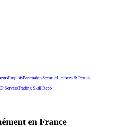
ents
Emplois
Partenaires
Sécurité
Licences & Permis
P Servers
Trading Skill Repo
anément en France