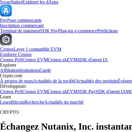
Swap
Staker
Explorer les dApps
Pay
Pour commerçants
Inscription commerçant
Terminal de paiement
SDK Pay
Plug-ins e-commerce
Prédictions
Cronos
Layer 1 compatible EVM
Explorez Cronos
Cronos PoS
Cronos EVM
Cronos zkEVM
SDK d'agent IA
Explorer
Affiliation
Institutions
Garde
Crypto.com
À propos de nous
Actualités de la société
Actualités des produits
Événem
Développeurs
Cronos PoS
Cronos EVM
Cronos zkEVM
SDK Pay
SDK d'agent IA
MC
Learn
Learn
Bitcoin
Recherche
Actualités du marché
CRYPTO
Échangez Nutanix, Inc. instant