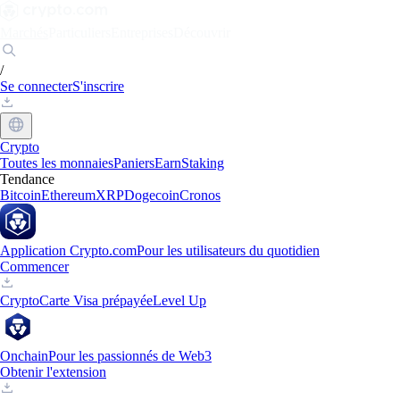
Marchés
Particuliers
Entreprises
Découvrir
/
Se connecter
S'inscrire
Crypto
Toutes les monnaies
Paniers
Earn
Staking
Tendance
Bitcoin
Ethereum
XRP
Dogecoin
Cronos
Application Crypto.com
Pour les utilisateurs du quotidien
Commencer
Crypto
Carte Visa prépayée
Level Up
Onchain
Pour les passionnés de Web3
Obtenir l'extension