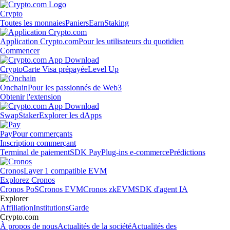
Crypto
Toutes les monnaies
Paniers
Earn
Staking
Application Crypto.com
Pour les utilisateurs du quotidien
Commencer
Crypto
Carte Visa prépayée
Level Up
Onchain
Pour les passionnés de Web3
Obtenir l'extension
Swap
Staker
Explorer les dApps
Pay
Pour commerçants
Inscription commerçant
Terminal de paiement
SDK Pay
Plug-ins e-commerce
Prédictions
Cronos
Layer 1 compatible EVM
Explorez Cronos
Cronos PoS
Cronos EVM
Cronos zkEVM
SDK d'agent IA
Explorer
Affiliation
Institutions
Garde
Crypto.com
À propos de nous
Actualités de la société
Actualités des