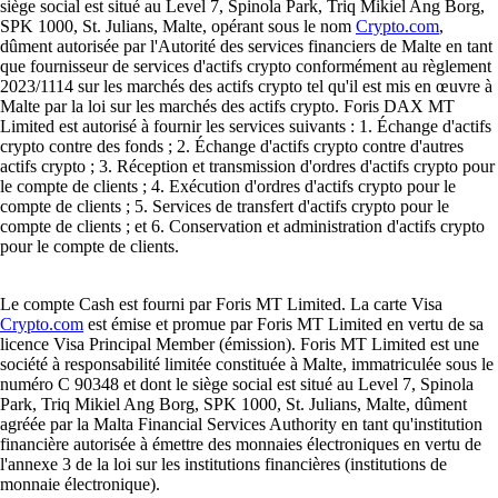
siège social est situé au Level 7, Spinola Park, Triq Mikiel Ang Borg,
SPK 1000, St. Julians, Malte, opérant sous le nom
Crypto.com
,
dûment autorisée par l'Autorité des services financiers de Malte en tant
que fournisseur de services d'actifs crypto conformément au règlement
2023/1114 sur les marchés des actifs crypto tel qu'il est mis en œuvre à
Malte par la loi sur les marchés des actifs crypto. Foris DAX MT
Limited est autorisé à fournir les services suivants : 1. Échange d'actifs
crypto contre des fonds ; 2. Échange d'actifs crypto contre d'autres
actifs crypto ; 3. Réception et transmission d'ordres d'actifs crypto pour
le compte de clients ; 4. Exécution d'ordres d'actifs crypto pour le
compte de clients ; 5. Services de transfert d'actifs crypto pour le
compte de clients ; et 6. Conservation et administration d'actifs crypto
pour le compte de clients.
Le compte Cash est fourni par Foris MT Limited. La carte Visa
Crypto.com
est émise et promue par Foris MT Limited en vertu de sa
licence Visa Principal Member (émission). Foris MT Limited est une
société à responsabilité limitée constituée à Malte, immatriculée sous le
numéro C 90348 et dont le siège social est situé au Level 7, Spinola
Park, Triq Mikiel Ang Borg, SPK 1000, St. Julians, Malte, dûment
agréée par la Malta Financial Services Authority en tant qu'institution
financière autorisée à émettre des monnaies électroniques en vertu de
l'annexe 3 de la loi sur les institutions financières (institutions de
monnaie électronique).