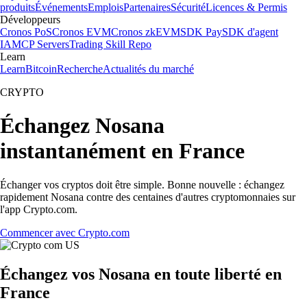
produits
Événements
Emplois
Partenaires
Sécurité
Licences & Permis
Développeurs
Cronos PoS
Cronos EVM
Cronos zkEVM
SDK Pay
SDK d'agent
IA
MCP Servers
Trading Skill Repo
Learn
Learn
Bitcoin
Recherche
Actualités du marché
CRYPTO
Échangez Nosana
instantanément en France
Échanger vos cryptos doit être simple. Bonne nouvelle : échangez
rapidement Nosana contre des centaines d'autres cryptomonnaies sur
l'app Crypto.com.
Commencer avec Crypto.com
Échangez vos Nosana en toute liberté en
France