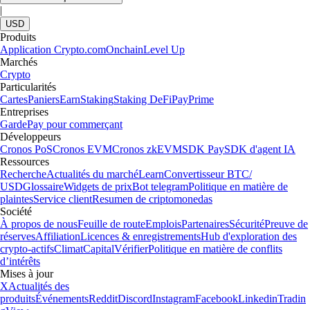
|
USD
Produits
Application Crypto.com
Onchain
Level Up
Marchés
Crypto
Particularités
Cartes
Paniers
Earn
Staking
Staking DeFi
Pay
Prime
Entreprises
Garde
Pay pour commerçant
Développeurs
Cronos PoS
Cronos EVM
Cronos zkEVM
SDK Pay
SDK d'agent IA
Ressources
Recherche
Actualités du marché
Learn
Convertisseur BTC/
USD
Glossaire
Widgets de prix
Bot telegram
Politique en matière de
plaintes
Service client
Resumen de criptomonedas
Société
À propos de nous
Feuille de route
Emplois
Partenaires
Sécurité
Preuve de
réserves
Affiliation
Licences & enregistrements
Hub d'exploration des
crypto-actifs
Climat
Capital
Vérifier
Politique en matière de conflits
d’intérêts
Mises à jour
X
Actualités des
produits
Événements
Reddit
Discord
Instagram
Facebook
Linkedin
Tradin