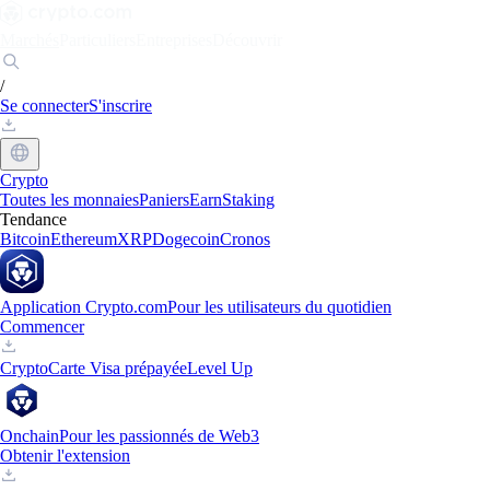
Marchés
Particuliers
Entreprises
Découvrir
/
Se connecter
S'inscrire
Crypto
Toutes les monnaies
Paniers
Earn
Staking
Tendance
Bitcoin
Ethereum
XRP
Dogecoin
Cronos
Application Crypto.com
Pour les utilisateurs du quotidien
Commencer
Crypto
Carte Visa prépayée
Level Up
Onchain
Pour les passionnés de Web3
Obtenir l'extension