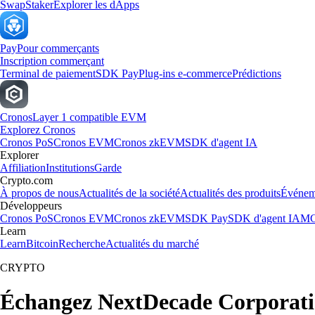
Swap
Staker
Explorer les dApps
Pay
Pour commerçants
Inscription commerçant
Terminal de paiement
SDK Pay
Plug-ins e-commerce
Prédictions
Cronos
Layer 1 compatible EVM
Explorez Cronos
Cronos PoS
Cronos EVM
Cronos zkEVM
SDK d'agent IA
Explorer
Affiliation
Institutions
Garde
Crypto.com
À propos de nous
Actualités de la société
Actualités des produits
Événem
Développeurs
Cronos PoS
Cronos EVM
Cronos zkEVM
SDK Pay
SDK d'agent IA
MC
Learn
Learn
Bitcoin
Recherche
Actualités du marché
CRYPTO
Échangez NextDecade Corporati