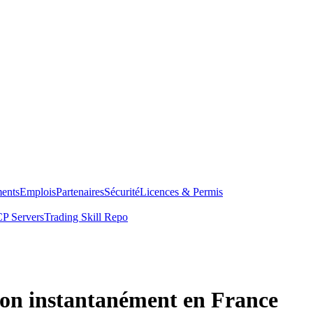
ents
Emplois
Partenaires
Sécurité
Licences & Permis
P Servers
Trading Skill Repo
on instantanément en France