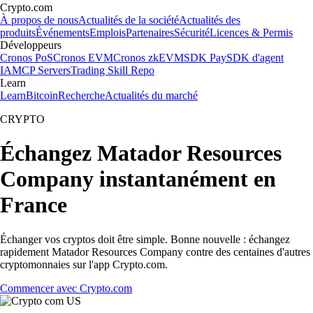
Crypto.com
À propos de nous
Actualités de la société
Actualités des
produits
Événements
Emplois
Partenaires
Sécurité
Licences & Permis
Développeurs
Cronos PoS
Cronos EVM
Cronos zkEVM
SDK Pay
SDK d'agent
IA
MCP Servers
Trading Skill Repo
Learn
Learn
Bitcoin
Recherche
Actualités du marché
CRYPTO
Échangez Matador Resources
Company instantanément en
France
Échanger vos cryptos doit être simple. Bonne nouvelle : échangez
rapidement Matador Resources Company contre des centaines d'autres
cryptomonnaies sur l'app Crypto.com.
Commencer avec Crypto.com