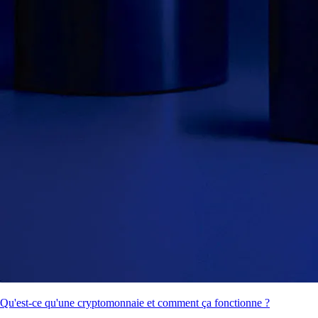
Qu'est-ce qu'une cryptomonnaie et comment ça fonctionne ?