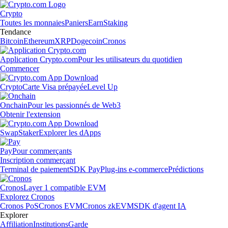
Crypto
Toutes les monnaies
Paniers
Earn
Staking
Tendance
Bitcoin
Ethereum
XRP
Dogecoin
Cronos
Application Crypto.com
Pour les utilisateurs du quotidien
Commencer
Crypto
Carte Visa prépayée
Level Up
Onchain
Pour les passionnés de Web3
Obtenir l'extension
Swap
Staker
Explorer les dApps
Pay
Pour commerçants
Inscription commerçant
Terminal de paiement
SDK Pay
Plug-ins e-commerce
Prédictions
Cronos
Layer 1 compatible EVM
Explorez Cronos
Cronos PoS
Cronos EVM
Cronos zkEVM
SDK d'agent IA
Explorer
Affiliation
Institutions
Garde