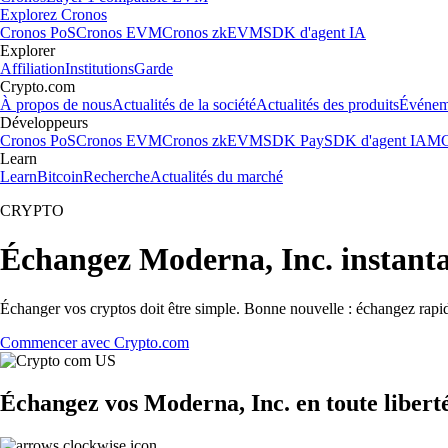
Explorez Cronos
Cronos PoS
Cronos EVM
Cronos zkEVM
SDK d'agent IA
Explorer
Affiliation
Institutions
Garde
Crypto.com
À propos de nous
Actualités de la société
Actualités des produits
Événem
Développeurs
Cronos PoS
Cronos EVM
Cronos zkEVM
SDK Pay
SDK d'agent IA
MC
Learn
Learn
Bitcoin
Recherche
Actualités du marché
CRYPTO
Échangez Moderna, Inc. instant
Échanger vos cryptos doit être simple. Bonne nouvelle : échangez rapi
Commencer avec Crypto.com
Échangez vos Moderna, Inc. en toute libert