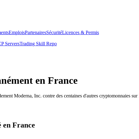
ents
Emplois
Partenaires
Sécurité
Licences & Permis
P Servers
Trading Skill Repo
anément en France
dement Moderna, Inc. contre des centaines d'autres cryptomonnaies sur
é en France