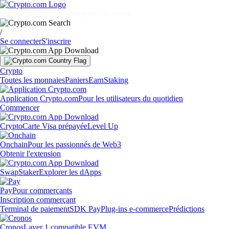
Marchés
Particuliers
Entreprises
Découvrir
/
Se connecter
S'inscrire
Crypto
Toutes les monnaies
Paniers
Earn
Staking
Application Crypto.com
Pour les utilisateurs du quotidien
Commencer
Crypto
Carte Visa prépayée
Level Up
Onchain
Pour les passionnés de Web3
Obtenir l'extension
Swap
Staker
Explorer les dApps
Pay
Pour commerçants
Inscription commerçant
Terminal de paiement
SDK Pay
Plug-ins e-commerce
Prédictions
Cronos
Layer 1 compatible EVM