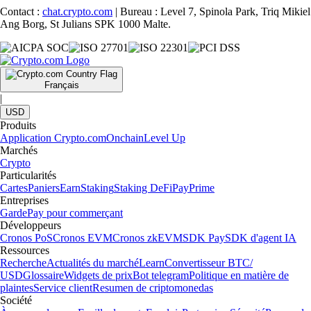
Contact :
chat.crypto.com
| Bureau : Level 7, Spinola Park, Triq Mikiel
Ang Borg, St Julians SPK 1000 Malte.
Français
|
USD
Produits
Application Crypto.com
Onchain
Level Up
Marchés
Crypto
Particularités
Cartes
Paniers
Earn
Staking
Staking DeFi
Pay
Prime
Entreprises
Garde
Pay pour commerçant
Développeurs
Cronos PoS
Cronos EVM
Cronos zkEVM
SDK Pay
SDK d'agent IA
Ressources
Recherche
Actualités du marché
Learn
Convertisseur BTC/
USD
Glossaire
Widgets de prix
Bot telegram
Politique en matière de
plaintes
Service client
Resumen de criptomonedas
Société