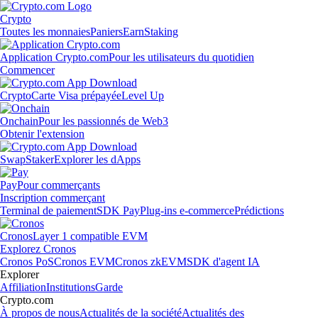
Crypto
Toutes les monnaies
Paniers
Earn
Staking
Application Crypto.com
Pour les utilisateurs du quotidien
Commencer
Crypto
Carte Visa prépayée
Level Up
Onchain
Pour les passionnés de Web3
Obtenir l'extension
Swap
Staker
Explorer les dApps
Pay
Pour commerçants
Inscription commerçant
Terminal de paiement
SDK Pay
Plug-ins e-commerce
Prédictions
Cronos
Layer 1 compatible EVM
Explorez Cronos
Cronos PoS
Cronos EVM
Cronos zkEVM
SDK d'agent IA
Explorer
Affiliation
Institutions
Garde
Crypto.com
À propos de nous
Actualités de la société
Actualités des