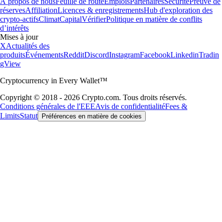
À propos de nous
Feuille de route
Emplois
Partenaires
Sécurité
Preuve de
réserves
Affiliation
Licences & enregistrements
Hub d'exploration des
crypto-actifs
Climat
Capital
Vérifier
Politique en matière de conflits
d’intérêts
Mises à jour
X
Actualités des
produits
Événements
Reddit
Discord
Instagram
Facebook
Linkedin
Tradin
gView
Cryptocurrency in Every Wallet™
Copyright © 2018 - 2026 Crypto.com. Tous droits réservés.
Conditions générales de l'EEE
Avis de confidentialité
Fees &
Limits
Statut
Préférences en matière de cookies