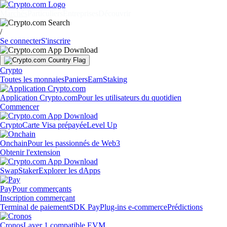
Marchés
Particuliers
Entreprises
Découvrir
/
Se connecter
S'inscrire
Crypto
Toutes les monnaies
Paniers
Earn
Staking
Application Crypto.com
Pour les utilisateurs du quotidien
Commencer
Crypto
Carte Visa prépayée
Level Up
Onchain
Pour les passionnés de Web3
Obtenir l'extension
Swap
Staker
Explorer les dApps
Pay
Pour commerçants
Inscription commerçant
Terminal de paiement
SDK Pay
Plug-ins e-commerce
Prédictions
Cronos
Layer 1 compatible EVM