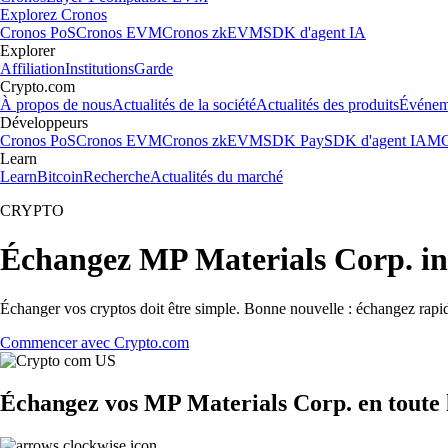
Explorez Cronos
Cronos PoS
Cronos EVM
Cronos zkEVM
SDK d'agent IA
Explorer
Affiliation
Institutions
Garde
Crypto.com
À propos de nous
Actualités de la société
Actualités des produits
Événem
Développeurs
Cronos PoS
Cronos EVM
Cronos zkEVM
SDK Pay
SDK d'agent IA
MC
Learn
Learn
Bitcoin
Recherche
Actualités du marché
CRYPTO
Échangez MP Materials Corp. i
Échanger vos cryptos doit être simple. Bonne nouvelle : échangez rapi
Commencer avec Crypto.com
Échangez vos MP Materials Corp. en toute 