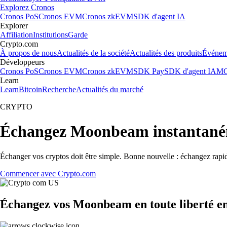
Explorez Cronos
Cronos PoS
Cronos EVM
Cronos zkEVM
SDK d'agent IA
Explorer
Affiliation
Institutions
Garde
Crypto.com
À propos de nous
Actualités de la société
Actualités des produits
Événem
Développeurs
Cronos PoS
Cronos EVM
Cronos zkEVM
SDK Pay
SDK d'agent IA
MC
Learn
Learn
Bitcoin
Recherche
Actualités du marché
CRYPTO
Échangez Moonbeam instantané
Échanger vos cryptos doit être simple. Bonne nouvelle : échangez rap
Commencer avec Crypto.com
Échangez vos Moonbeam en toute liberté e