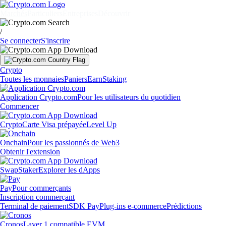
Marchés
Particuliers
Entreprises
Découvrir
/
Se connecter
S'inscrire
Crypto
Toutes les monnaies
Paniers
Earn
Staking
Application Crypto.com
Pour les utilisateurs du quotidien
Commencer
Crypto
Carte Visa prépayée
Level Up
Onchain
Pour les passionnés de Web3
Obtenir l'extension
Swap
Staker
Explorer les dApps
Pay
Pour commerçants
Inscription commerçant
Terminal de paiement
SDK Pay
Plug-ins e-commerce
Prédictions
Cronos
Layer 1 compatible EVM