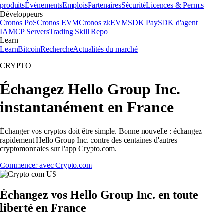
produits
Événements
Emplois
Partenaires
Sécurité
Licences & Permis
Développeurs
Cronos PoS
Cronos EVM
Cronos zkEVM
SDK Pay
SDK d'agent
IA
MCP Servers
Trading Skill Repo
Learn
Learn
Bitcoin
Recherche
Actualités du marché
CRYPTO
Échangez Hello Group Inc.
instantanément en France
Échanger vos cryptos doit être simple. Bonne nouvelle : échangez
rapidement Hello Group Inc. contre des centaines d'autres
cryptomonnaies sur l'app Crypto.com.
Commencer avec Crypto.com
Échangez vos Hello Group Inc. en toute
liberté en France