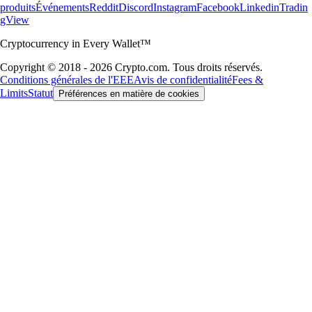
produits
Événements
Reddit
Discord
Instagram
Facebook
Linkedin
Tradin
gView
Cryptocurrency in Every Wallet™
Copyright © 2018 - 2026 Crypto.com. Tous droits réservés.
Conditions générales de l'EEE
Avis de confidentialité
Fees &
Limits
Statut
Préférences en matière de cookies