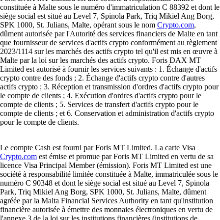
constituée à Malte sous le numéro d'immatriculation C 88392 et dont le
siège social est situé au Level 7, Spinola Park, Triq Mikiel Ang Borg,
SPK 1000, St. Julians, Malte, opérant sous le nom
Crypto.com
,
dûment autorisée par l'Autorité des services financiers de Malte en tant
que fournisseur de services d'actifs crypto conformément au règlement
2023/1114 sur les marchés des actifs crypto tel qu'il est mis en œuvre à
Malte par la loi sur les marchés des actifs crypto. Foris DAX MT
Limited est autorisé à fournir les services suivants : 1. Échange d'actifs
crypto contre des fonds ; 2. Échange d'actifs crypto contre d'autres
actifs crypto ; 3. Réception et transmission d'ordres d'actifs crypto pour
le compte de clients ; 4. Exécution d'ordres d'actifs crypto pour le
compte de clients ; 5. Services de transfert d'actifs crypto pour le
compte de clients ; et 6. Conservation et administration d'actifs crypto
pour le compte de clients.
Le compte Cash est fourni par Foris MT Limited. La carte Visa
Crypto.com
est émise et promue par Foris MT Limited en vertu de sa
licence Visa Principal Member (émission). Foris MT Limited est une
société à responsabilité limitée constituée à Malte, immatriculée sous le
numéro C 90348 et dont le siège social est situé au Level 7, Spinola
Park, Triq Mikiel Ang Borg, SPK 1000, St. Julians, Malte, dûment
agréée par la Malta Financial Services Authority en tant qu'institution
financière autorisée à émettre des monnaies électroniques en vertu de
l'annexe 3 de la loi sur les institutions financières (institutions de