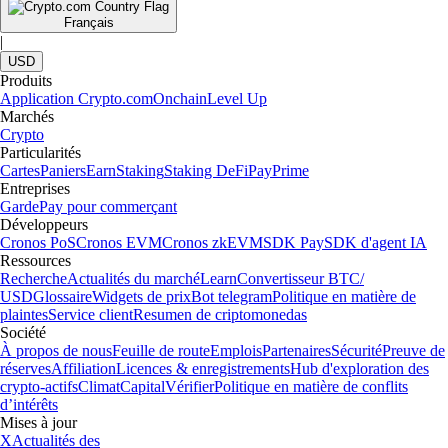
Français
|
USD
Produits
Application Crypto.com
Onchain
Level Up
Marchés
Crypto
Particularités
Cartes
Paniers
Earn
Staking
Staking DeFi
Pay
Prime
Entreprises
Garde
Pay pour commerçant
Développeurs
Cronos PoS
Cronos EVM
Cronos zkEVM
SDK Pay
SDK d'agent IA
Ressources
Recherche
Actualités du marché
Learn
Convertisseur BTC/
USD
Glossaire
Widgets de prix
Bot telegram
Politique en matière de
plaintes
Service client
Resumen de criptomonedas
Société
À propos de nous
Feuille de route
Emplois
Partenaires
Sécurité
Preuve de
réserves
Affiliation
Licences & enregistrements
Hub d'exploration des
crypto-actifs
Climat
Capital
Vérifier
Politique en matière de conflits
d’intérêts
Mises à jour
X
Actualités des