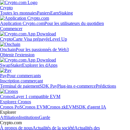
Crypto
Toutes les monnaies
Paniers
Earn
Staking
Application Crypto.com
Pour les utilisateurs du quotidien
Commencer
Crypto
Carte Visa prépayée
Level Up
Onchain
Pour les passionnés de Web3
Obtenir l'extension
Swap
Staker
Explorer les dApps
Pay
Pour commerçants
Inscription commerçant
Terminal de paiement
SDK Pay
Plug-ins e-commerce
Prédictions
Cronos
Layer 1 compatible EVM
Explorez Cronos
Cronos PoS
Cronos EVM
Cronos zkEVM
SDK d'agent IA
Explorer
Affiliation
Institutions
Garde
Crypto.com
À propos de nous
Actualités de la société
Actualités des