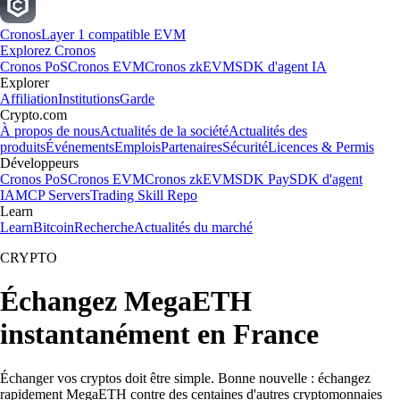
Cronos
Layer 1 compatible EVM
Explorez Cronos
Cronos PoS
Cronos EVM
Cronos zkEVM
SDK d'agent IA
Explorer
Affiliation
Institutions
Garde
Crypto.com
À propos de nous
Actualités de la société
Actualités des
produits
Événements
Emplois
Partenaires
Sécurité
Licences & Permis
Développeurs
Cronos PoS
Cronos EVM
Cronos zkEVM
SDK Pay
SDK d'agent
IA
MCP Servers
Trading Skill Repo
Learn
Learn
Bitcoin
Recherche
Actualités du marché
CRYPTO
Échangez MegaETH
instantanément en France
Échanger vos cryptos doit être simple. Bonne nouvelle : échangez
rapidement MegaETH contre des centaines d'autres cryptomonnaies