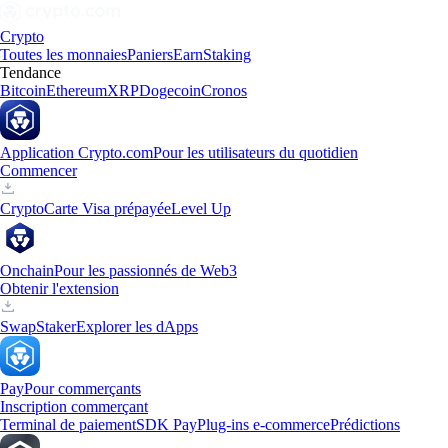
Crypto
Toutes les monnaies
Paniers
Earn
Staking
Tendance
Bitcoin
Ethereum
XRP
Dogecoin
Cronos
Application Crypto.com
Pour les utilisateurs du quotidien
Commencer
Crypto
Carte Visa prépayée
Level Up
Onchain
Pour les passionnés de Web3
Obtenir l'extension
Swap
Staker
Explorer les dApps
Pay
Pour commerçants
Inscription commerçant
Terminal de paiement
SDK Pay
Plug-ins e-commerce
Prédictions