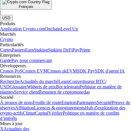
Français
|
USD
Produits
Application Crypto.com
Onchain
Level Up
Marchés
Crypto
Particularités
Cartes
Paniers
Earn
Staking
Staking DeFi
Pay
Prime
Entreprises
Garde
Pay pour commerçant
Développeurs
Cronos PoS
Cronos EVM
Cronos zkEVM
SDK Pay
SDK d'agent IA
Ressources
Recherche
Actualités du marché
Learn
Convertisseur BTC/
USD
Glossaire
Widgets de prix
Bot telegram
Politique en matière de
plaintes
Service client
Resumen de criptomonedas
Société
À propos de nous
Feuille de route
Emplois
Partenaires
Sécurité
Preuve de
réserves
Affiliation
Licences & enregistrements
Hub d'exploration des
crypto-actifs
Climat
Capital
Vérifier
Politique en matière de conflits
d’intérêts
Mises à jour
X
Actualités des