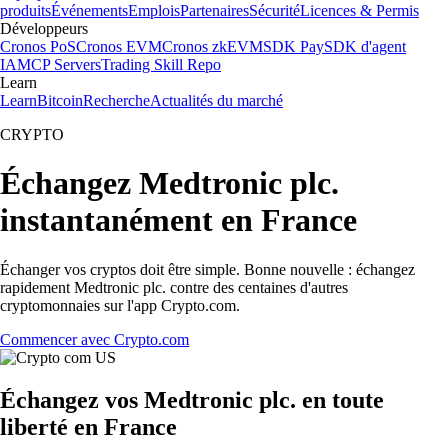
produits
Événements
Emplois
Partenaires
Sécurité
Licences & Permis
Développeurs
Cronos PoS
Cronos EVM
Cronos zkEVM
SDK Pay
SDK d'agent
IA
MCP Servers
Trading Skill Repo
Learn
Learn
Bitcoin
Recherche
Actualités du marché
CRYPTO
Échangez Medtronic plc.
instantanément en France
Échanger vos cryptos doit être simple. Bonne nouvelle : échangez
rapidement Medtronic plc. contre des centaines d'autres
cryptomonnaies sur l'app Crypto.com.
Commencer avec Crypto.com
Échangez vos Medtronic plc. en toute
liberté en France