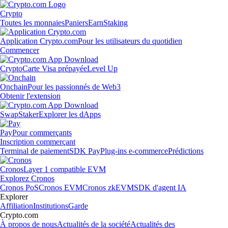
Crypto
Toutes les monnaies
Paniers
Earn
Staking
Application Crypto.com
Pour les utilisateurs du quotidien
Commencer
Crypto
Carte Visa prépayée
Level Up
Onchain
Pour les passionnés de Web3
Obtenir l'extension
Swap
Staker
Explorer les dApps
Pay
Pour commerçants
Inscription commerçant
Terminal de paiement
SDK Pay
Plug-ins e-commerce
Prédictions
Cronos
Layer 1 compatible EVM
Explorez Cronos
Cronos PoS
Cronos EVM
Cronos zkEVM
SDK d'agent IA
Explorer
Affiliation
Institutions
Garde
Crypto.com
À propos de nous
Actualités de la société
Actualités des