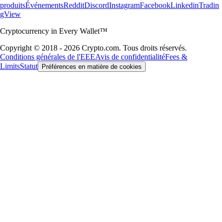
produits
Événements
Reddit
Discord
Instagram
Facebook
Linkedin
Tradin
gView
Cryptocurrency in Every Wallet™
Copyright © 2018 - 2026 Crypto.com. Tous droits réservés.
Conditions générales de l'EEE
Avis de confidentialité
Fees &
Limits
Statut
Préférences en matière de cookies