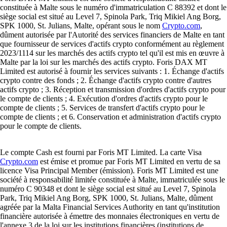
constituée à Malte sous le numéro d'immatriculation C 88392 et dont le
siège social est situé au Level 7, Spinola Park, Triq Mikiel Ang Borg,
SPK 1000, St. Julians, Malte, opérant sous le nom
Crypto.com
,
dûment autorisée par l'Autorité des services financiers de Malte en tant
que fournisseur de services d'actifs crypto conformément au règlement
2023/1114 sur les marchés des actifs crypto tel qu'il est mis en œuvre à
Malte par la loi sur les marchés des actifs crypto. Foris DAX MT
Limited est autorisé à fournir les services suivants : 1. Échange d'actifs
crypto contre des fonds ; 2. Échange d'actifs crypto contre d'autres
actifs crypto ; 3. Réception et transmission d'ordres d'actifs crypto pour
le compte de clients ; 4. Exécution d'ordres d'actifs crypto pour le
compte de clients ; 5. Services de transfert d'actifs crypto pour le
compte de clients ; et 6. Conservation et administration d'actifs crypto
pour le compte de clients.
Le compte Cash est fourni par Foris MT Limited. La carte Visa
Crypto.com
est émise et promue par Foris MT Limited en vertu de sa
licence Visa Principal Member (émission). Foris MT Limited est une
société à responsabilité limitée constituée à Malte, immatriculée sous le
numéro C 90348 et dont le siège social est situé au Level 7, Spinola
Park, Triq Mikiel Ang Borg, SPK 1000, St. Julians, Malte, dûment
agréée par la Malta Financial Services Authority en tant qu'institution
financière autorisée à émettre des monnaies électroniques en vertu de
l'annexe 3 de la loi sur les institutions financières (institutions de