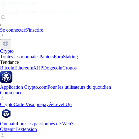
Marchés
Particuliers
Entreprises
Découvrir
/
Se connecter
S'inscrire
Crypto
Toutes les monnaies
Paniers
Earn
Staking
Tendance
Bitcoin
Ethereum
XRP
Dogecoin
Cronos
Application Crypto.com
Pour les utilisateurs du quotidien
Commencer
Crypto
Carte Visa prépayée
Level Up
Onchain
Pour les passionnés de Web3
Obtenir l'extension