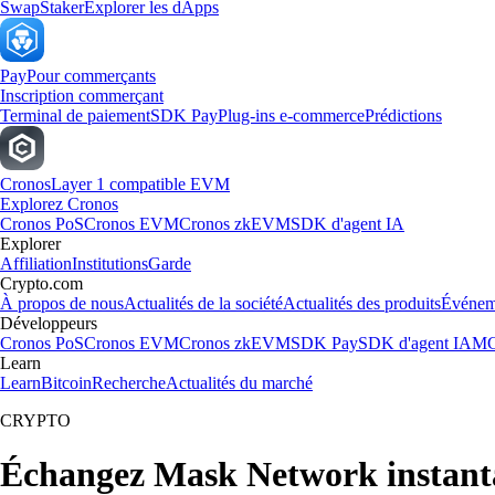
Swap
Staker
Explorer les dApps
Pay
Pour commerçants
Inscription commerçant
Terminal de paiement
SDK Pay
Plug-ins e-commerce
Prédictions
Cronos
Layer 1 compatible EVM
Explorez Cronos
Cronos PoS
Cronos EVM
Cronos zkEVM
SDK d'agent IA
Explorer
Affiliation
Institutions
Garde
Crypto.com
À propos de nous
Actualités de la société
Actualités des produits
Événem
Développeurs
Cronos PoS
Cronos EVM
Cronos zkEVM
SDK Pay
SDK d'agent IA
MC
Learn
Learn
Bitcoin
Recherche
Actualités du marché
CRYPTO
Échangez Mask Network instant