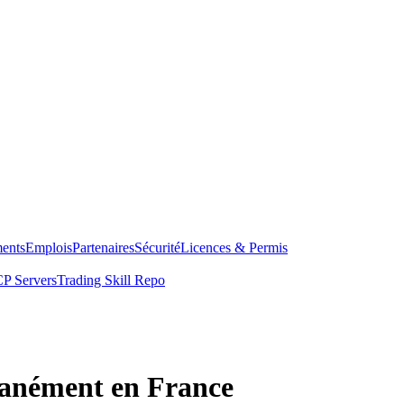
ents
Emplois
Partenaires
Sécurité
Licences & Permis
P Servers
Trading Skill Repo
anément en France