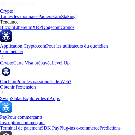
Crypto
Toutes les monnaies
Paniers
Earn
Staking
Tendance
Bitcoin
Ethereum
XRP
Dogecoin
Cronos
Application Crypto.com
Pour les utilisateurs du quotidien
Commencer
Crypto
Carte Visa prépayée
Level Up
Onchain
Pour les passionnés de Web3
Obtenir l'extension
Swap
Staker
Explorer les dApps
Pay
Pour commerçants
Inscription commerçant
Terminal de paiement
SDK Pay
Plug-ins e-commerce
Prédictions