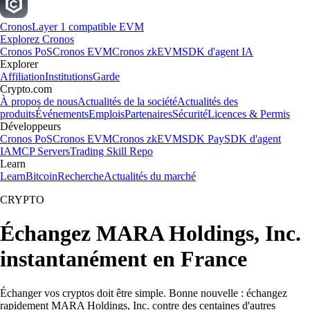
Cronos
Layer 1 compatible EVM
Explorez Cronos
Cronos PoS
Cronos EVM
Cronos zkEVM
SDK d'agent IA
Explorer
Affiliation
Institutions
Garde
Crypto.com
À propos de nous
Actualités de la société
Actualités des
produits
Événements
Emplois
Partenaires
Sécurité
Licences & Permis
Développeurs
Cronos PoS
Cronos EVM
Cronos zkEVM
SDK Pay
SDK d'agent
IA
MCP Servers
Trading Skill Repo
Learn
Learn
Bitcoin
Recherche
Actualités du marché
CRYPTO
Échangez MARA Holdings, Inc.
instantanément en France
Échanger vos cryptos doit être simple. Bonne nouvelle : échangez
rapidement MARA Holdings, Inc. contre des centaines d'autres