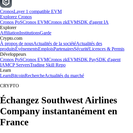
Cronos
Layer 1 compatible EVM
Explorez Cronos
Cronos PoS
Cronos EVM
Cronos zkEVM
SDK d'agent IA
Explorer
Affiliation
Institutions
Garde
Crypto.com
À propos de nous
Actualités de la société
Actualités des
produits
Événements
Emplois
Partenaires
Sécurité
Licences & Permis
Développeurs
Cronos PoS
Cronos EVM
Cronos zkEVM
SDK Pay
SDK d'agent
IA
MCP Servers
Trading Skill Repo
Learn
Learn
Bitcoin
Recherche
Actualités du marché
CRYPTO
Échangez Southwest Airlines
Company instantanément en
France