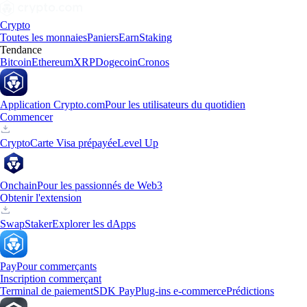
Crypto
Toutes les monnaies
Paniers
Earn
Staking
Tendance
Bitcoin
Ethereum
XRP
Dogecoin
Cronos
Application Crypto.com
Pour les utilisateurs du quotidien
Commencer
Crypto
Carte Visa prépayée
Level Up
Onchain
Pour les passionnés de Web3
Obtenir l'extension
Swap
Staker
Explorer les dApps
Pay
Pour commerçants
Inscription commerçant
Terminal de paiement
SDK Pay
Plug-ins e-commerce
Prédictions