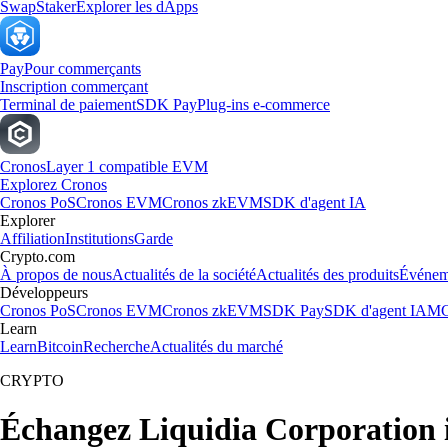
Swap
Staker
Explorer les dApps
Pay
Pour commerçants
Inscription commerçant
Terminal de paiement
SDK Pay
Plug-ins e-commerce
Cronos
Layer 1 compatible EVM
Explorez Cronos
Cronos PoS
Cronos EVM
Cronos zkEVM
SDK d'agent IA
Explorer
Affiliation
Institutions
Garde
Crypto.com
À propos de nous
Actualités de la société
Actualités des produits
Événem
Développeurs
Cronos PoS
Cronos EVM
Cronos zkEVM
SDK Pay
SDK d'agent IA
MC
Learn
Learn
Bitcoin
Recherche
Actualités du marché
CRYPTO
Échangez Liquidia Corporation 