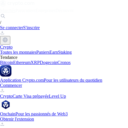
Marchés
Particuliers
Entreprises
Découvrir
/
Se connecter
S'inscrire
Crypto
Toutes les monnaies
Paniers
Earn
Staking
Tendance
Bitcoin
Ethereum
XRP
Dogecoin
Cronos
Application Crypto.com
Pour les utilisateurs du quotidien
Commencer
Crypto
Carte Visa prépayée
Level Up
Onchain
Pour les passionnés de Web3
Obtenir l'extension