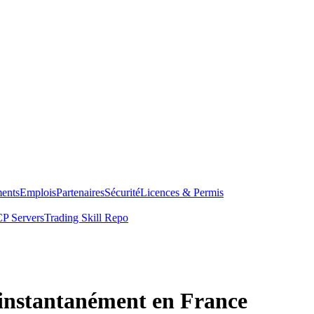
ents
Emplois
Partenaires
Sécurité
Licences & Permis
P Servers
Trading Skill Repo
instantanément en France