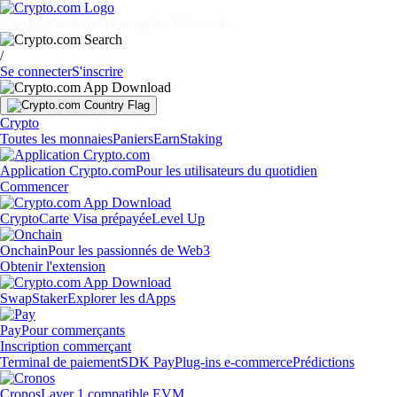
Marchés
Particuliers
Entreprises
Découvrir
/
Se connecter
S'inscrire
Crypto
Toutes les monnaies
Paniers
Earn
Staking
Application Crypto.com
Pour les utilisateurs du quotidien
Commencer
Crypto
Carte Visa prépayée
Level Up
Onchain
Pour les passionnés de Web3
Obtenir l'extension
Swap
Staker
Explorer les dApps
Pay
Pour commerçants
Inscription commerçant
Terminal de paiement
SDK Pay
Plug-ins e-commerce
Prédictions
Cronos
Layer 1 compatible EVM