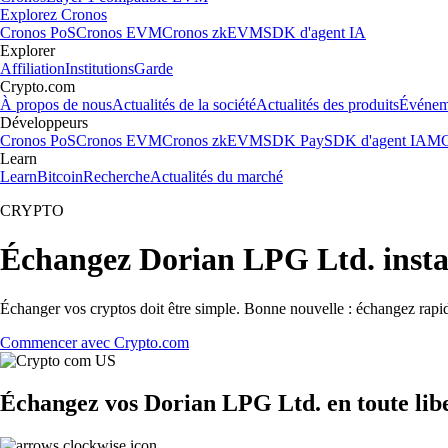
Explorez Cronos
Cronos PoS
Cronos EVM
Cronos zkEVM
SDK d'agent IA
Explorer
Affiliation
Institutions
Garde
Crypto.com
À propos de nous
Actualités de la société
Actualités des produits
Événem
Développeurs
Cronos PoS
Cronos EVM
Cronos zkEVM
SDK Pay
SDK d'agent IA
MC
Learn
Learn
Bitcoin
Recherche
Actualités du marché
CRYPTO
Échangez Dorian LPG Ltd. inst
Échanger vos cryptos doit être simple. Bonne nouvelle : échangez rap
Commencer avec Crypto.com
Échangez vos Dorian LPG Ltd. en toute lib