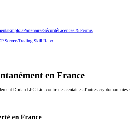
ents
Emplois
Partenaires
Sécurité
Licences & Permis
P Servers
Trading Skill Repo
antanément en France
idement Dorian LPG Ltd. contre des centaines d'autres cryptomonnaies 
erté en France