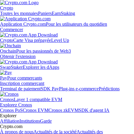
Crypto
Toutes les monnaies
Paniers
Earn
Staking
Application Crypto.com
Pour les utilisateurs du quotidien
Commencer
Crypto
Carte Visa prépayée
Level Up
Onchain
Pour les passionnés de Web3
Obtenir l'extension
Swap
Staker
Explorer les dApps
Pay
Pour commerçants
Inscription commerçant
Terminal de paiement
SDK Pay
Plug-ins e-commerce
Prédictions
Cronos
Layer 1 compatible EVM
Explorez Cronos
Cronos PoS
Cronos EVM
Cronos zkEVM
SDK d'agent IA
Explorer
Affiliation
Institutions
Garde
Crypto.com
À propos de nous
Actualités de la société
Actualités des