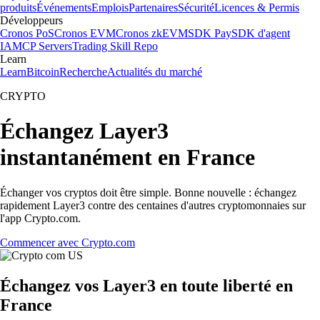
produits
Événements
Emplois
Partenaires
Sécurité
Licences & Permis
Développeurs
Cronos PoS
Cronos EVM
Cronos zkEVM
SDK Pay
SDK d'agent
IA
MCP Servers
Trading Skill Repo
Learn
Learn
Bitcoin
Recherche
Actualités du marché
CRYPTO
Échangez Layer3
instantanément en France
Échanger vos cryptos doit être simple. Bonne nouvelle : échangez
rapidement Layer3 contre des centaines d'autres cryptomonnaies sur
l'app Crypto.com.
Commencer avec Crypto.com
Échangez vos Layer3 en toute liberté en
France