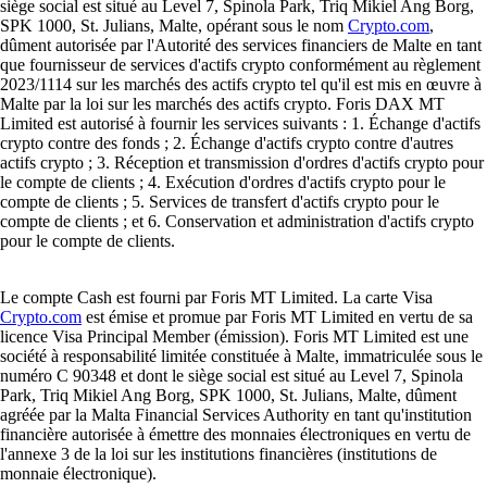
siège social est situé au Level 7, Spinola Park, Triq Mikiel Ang Borg,
SPK 1000, St. Julians, Malte, opérant sous le nom
Crypto.com
,
dûment autorisée par l'Autorité des services financiers de Malte en tant
que fournisseur de services d'actifs crypto conformément au règlement
2023/1114 sur les marchés des actifs crypto tel qu'il est mis en œuvre à
Malte par la loi sur les marchés des actifs crypto. Foris DAX MT
Limited est autorisé à fournir les services suivants : 1. Échange d'actifs
crypto contre des fonds ; 2. Échange d'actifs crypto contre d'autres
actifs crypto ; 3. Réception et transmission d'ordres d'actifs crypto pour
le compte de clients ; 4. Exécution d'ordres d'actifs crypto pour le
compte de clients ; 5. Services de transfert d'actifs crypto pour le
compte de clients ; et 6. Conservation et administration d'actifs crypto
pour le compte de clients.
Le compte Cash est fourni par Foris MT Limited. La carte Visa
Crypto.com
est émise et promue par Foris MT Limited en vertu de sa
licence Visa Principal Member (émission). Foris MT Limited est une
société à responsabilité limitée constituée à Malte, immatriculée sous le
numéro C 90348 et dont le siège social est situé au Level 7, Spinola
Park, Triq Mikiel Ang Borg, SPK 1000, St. Julians, Malte, dûment
agréée par la Malta Financial Services Authority en tant qu'institution
financière autorisée à émettre des monnaies électroniques en vertu de
l'annexe 3 de la loi sur les institutions financières (institutions de
monnaie électronique).