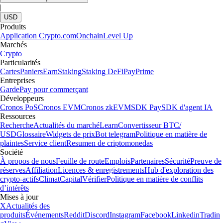
|
USD
Produits
Application Crypto.com
Onchain
Level Up
Marchés
Crypto
Particularités
Cartes
Paniers
Earn
Staking
Staking DeFi
Pay
Prime
Entreprises
Garde
Pay pour commerçant
Développeurs
Cronos PoS
Cronos EVM
Cronos zkEVM
SDK Pay
SDK d'agent IA
Ressources
Recherche
Actualités du marché
Learn
Convertisseur BTC/
USD
Glossaire
Widgets de prix
Bot telegram
Politique en matière de
plaintes
Service client
Resumen de criptomonedas
Société
À propos de nous
Feuille de route
Emplois
Partenaires
Sécurité
Preuve de
réserves
Affiliation
Licences & enregistrements
Hub d'exploration des
crypto-actifs
Climat
Capital
Vérifier
Politique en matière de conflits
d’intérêts
Mises à jour
X
Actualités des
produits
Événements
Reddit
Discord
Instagram
Facebook
Linkedin
Tradin