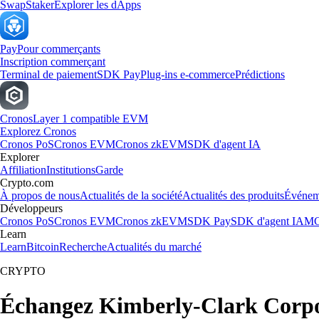
Swap
Staker
Explorer les dApps
Pay
Pour commerçants
Inscription commerçant
Terminal de paiement
SDK Pay
Plug-ins e-commerce
Prédictions
Cronos
Layer 1 compatible EVM
Explorez Cronos
Cronos PoS
Cronos EVM
Cronos zkEVM
SDK d'agent IA
Explorer
Affiliation
Institutions
Garde
Crypto.com
À propos de nous
Actualités de la société
Actualités des produits
Événem
Développeurs
Cronos PoS
Cronos EVM
Cronos zkEVM
SDK Pay
SDK d'agent IA
MC
Learn
Learn
Bitcoin
Recherche
Actualités du marché
CRYPTO
Échangez Kimberly-Clark Corpo