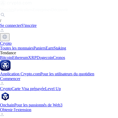
Marchés
Particuliers
Entreprises
Découvrir
/
Se connecter
S'inscrire
Crypto
Toutes les monnaies
Paniers
Earn
Staking
Tendance
Bitcoin
Ethereum
XRP
Dogecoin
Cronos
Application Crypto.com
Pour les utilisateurs du quotidien
Commencer
Crypto
Carte Visa prépayée
Level Up
Onchain
Pour les passionnés de Web3
Obtenir l'extension