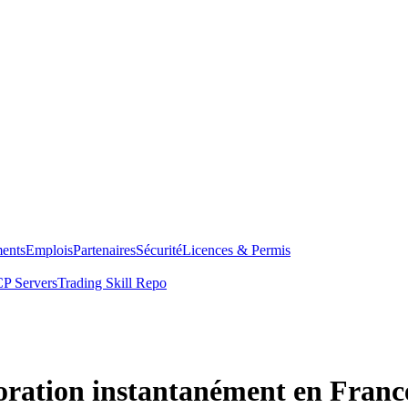
ents
Emplois
Partenaires
Sécurité
Licences & Permis
P Servers
Trading Skill Repo
ration instantanément en Franc