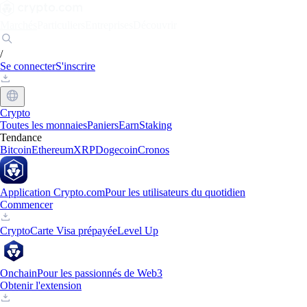
Marchés
Particuliers
Entreprises
Découvrir
/
Se connecter
S'inscrire
Crypto
Toutes les monnaies
Paniers
Earn
Staking
Tendance
Bitcoin
Ethereum
XRP
Dogecoin
Cronos
Application Crypto.com
Pour les utilisateurs du quotidien
Commencer
Crypto
Carte Visa prépayée
Level Up
Onchain
Pour les passionnés de Web3
Obtenir l'extension