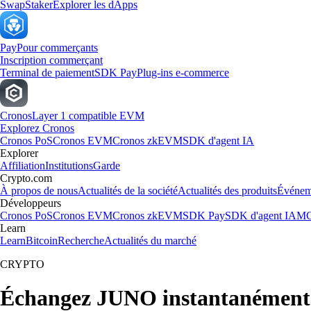
Swap
Staker
Explorer les dApps
Pay
Pour commerçants
Inscription commerçant
Terminal de paiement
SDK Pay
Plug-ins e-commerce
Cronos
Layer 1 compatible EVM
Explorez Cronos
Cronos PoS
Cronos EVM
Cronos zkEVM
SDK d'agent IA
Explorer
Affiliation
Institutions
Garde
Crypto.com
À propos de nous
Actualités de la société
Actualités des produits
Événem
Développeurs
Cronos PoS
Cronos EVM
Cronos zkEVM
SDK Pay
SDK d'agent IA
MC
Learn
Learn
Bitcoin
Recherche
Actualités du marché
CRYPTO
Échangez JUNO instantanément