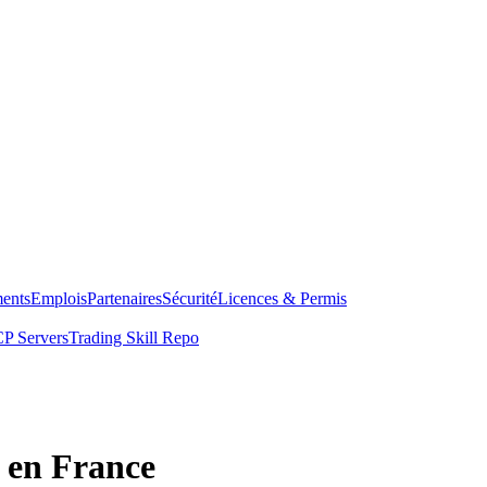
ents
Emplois
Partenaires
Sécurité
Licences & Permis
P Servers
Trading Skill Repo
 en France