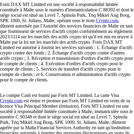
Foris DAX MT Limited est une société à responsabilité limitée
constituée à Malte sous le numéro d'immatriculation C 88392 et dont le
siège social est situé au Level 7, Spinola Park, Triq Mikiel Ang Borg,
SPK 1000, St. Julians, Malte, opérant sous le nom
Crypto.com
,
dûment autorisée par l'Autorité des services financiers de Malte en tant
que fournisseur de services d'actifs crypto conformément au règlement
2023/1114 sur les marchés des actifs crypto tel qu'il est mis en œuvre à
Malte par la loi sur les marchés des actifs crypto. Foris DAX MT
Limited est autorisé à fournir les services suivants : 1. Échange d'actifs
crypto contre des fonds ; 2. Échange d'actifs crypto contre d'autres
actifs crypto ; 3. Réception et transmission d'ordres d'actifs crypto pour
le compte de clients ; 4. Exécution d'ordres d'actifs crypto pour le
compte de clients ; 5. Services de transfert d'actifs crypto pour le
compte de clients ; et 6. Conservation et administration d'actifs crypto
pour le compte de clients.
Le compte Cash est fourni par Foris MT Limited. La carte Visa
Crypto.com
est émise et promue par Foris MT Limited en vertu de sa
licence Visa Principal Member (émission). Foris MT Limited est une
société à responsabilité limitée constituée à Malte, immatriculée sous le
numéro C 90348 et dont le siège social est situé au Level 7, Spinola
Park, Triq Mikiel Ang Borg, SPK 1000, St. Julians, Malte, dûment
agréée par la Malta Financial Services Authority en tant qu'institution
financière autorisée à émettre des monnaies électroniques en vertu de