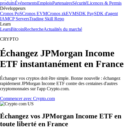
produits
Événements
Emplois
Partenaires
Sécurité
Licences & Permis
Développeurs
Cronos PoS
Cronos EVM
Cronos zkEVM
SDK Pay
SDK d'agent
IA
MCP Servers
Trading Skill Repo
Learn
Learn
Bitcoin
Recherche
Actualités du marché
CRYPTO
Échangez JPMorgan Income
ETF instantanément en France
Échanger vos cryptos doit être simple. Bonne nouvelle : échangez
rapidement JPMorgan Income ETF contre des centaines d'autres
cryptomonnaies sur l'app Crypto.com.
Commencer avec Crypto.com
Échangez vos JPMorgan Income ETF en
toute liberté en France