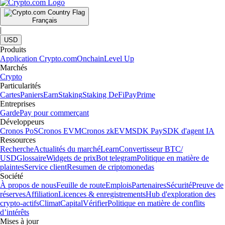
Français
|
USD
Produits
Application Crypto.com
Onchain
Level Up
Marchés
Crypto
Particularités
Cartes
Paniers
Earn
Staking
Staking DeFi
Pay
Prime
Entreprises
Garde
Pay pour commerçant
Développeurs
Cronos PoS
Cronos EVM
Cronos zkEVM
SDK Pay
SDK d'agent IA
Ressources
Recherche
Actualités du marché
Learn
Convertisseur BTC/
USD
Glossaire
Widgets de prix
Bot telegram
Politique en matière de
plaintes
Service client
Resumen de criptomonedas
Société
À propos de nous
Feuille de route
Emplois
Partenaires
Sécurité
Preuve de
réserves
Affiliation
Licences & enregistrements
Hub d'exploration des
crypto-actifs
Climat
Capital
Vérifier
Politique en matière de conflits
d’intérêts
Mises à jour