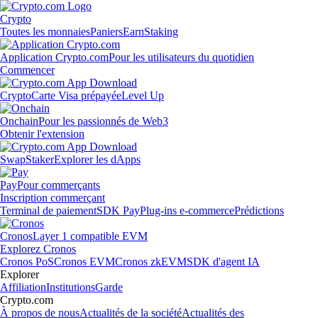
Crypto
Toutes les monnaies
Paniers
Earn
Staking
Application Crypto.com
Pour les utilisateurs du quotidien
Commencer
Crypto
Carte Visa prépayée
Level Up
Onchain
Pour les passionnés de Web3
Obtenir l'extension
Swap
Staker
Explorer les dApps
Pay
Pour commerçants
Inscription commerçant
Terminal de paiement
SDK Pay
Plug-ins e-commerce
Prédictions
Cronos
Layer 1 compatible EVM
Explorez Cronos
Cronos PoS
Cronos EVM
Cronos zkEVM
SDK d'agent IA
Explorer
Affiliation
Institutions
Garde
Crypto.com
À propos de nous
Actualités de la société
Actualités des