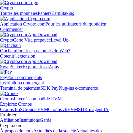
Crypto
Toutes les monnaies
Paniers
Earn
Staking
Application Crypto.com
Pour les utilisateurs du quotidien
Commencer
Crypto
Carte Visa prépayée
Level Up
Onchain
Pour les passionnés de Web3
Obtenir l'extension
Swap
Staker
Explorer les dApps
Pay
Pour commerçants
Inscription commerçant
Terminal de paiement
SDK Pay
Plug-ins e-commerce
Cronos
Layer 1 compatible EVM
Explorez Cronos
Cronos PoS
Cronos EVM
Cronos zkEVM
SDK d'agent IA
Explorer
Affiliation
Institutions
Garde
Crypto.com
À propos de nous
Actualités de la société
Actualités des