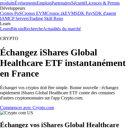
produits
Événements
Emplois
Partenaires
Sécurité
Licences & Permis
Développeurs
Cronos PoS
Cronos EVM
Cronos zkEVM
SDK Pay
SDK d'agent
IA
MCP Servers
Trading Skill Repo
Learn
Learn
Bitcoin
Recherche
Actualités du marché
CRYPTO
Échangez iShares Global
Healthcare ETF instantanément
en France
Échanger vos cryptos doit être simple. Bonne nouvelle : échangez
rapidement iShares Global Healthcare ETF contre des centaines
d'autres cryptomonnaies sur l'app Crypto.com.
Commencer avec Crypto.com
Échangez vos iShares Global Healthcare