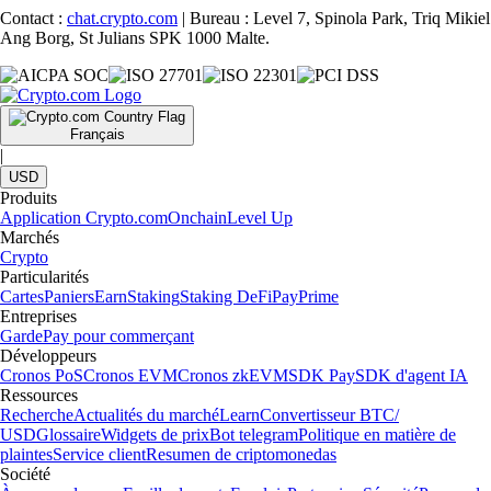
Contact :
chat.crypto.com
| Bureau : Level 7, Spinola Park, Triq Mikiel
Ang Borg, St Julians SPK 1000 Malte.
Français
|
USD
Produits
Application Crypto.com
Onchain
Level Up
Marchés
Crypto
Particularités
Cartes
Paniers
Earn
Staking
Staking DeFi
Pay
Prime
Entreprises
Garde
Pay pour commerçant
Développeurs
Cronos PoS
Cronos EVM
Cronos zkEVM
SDK Pay
SDK d'agent IA
Ressources
Recherche
Actualités du marché
Learn
Convertisseur BTC/
USD
Glossaire
Widgets de prix
Bot telegram
Politique en matière de
plaintes
Service client
Resumen de criptomonedas
Société