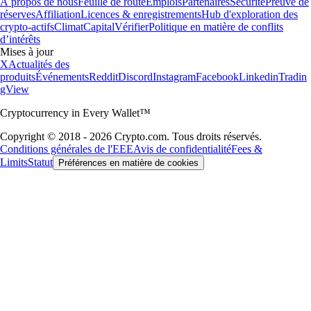
À propos de nous
Feuille de route
Emplois
Partenaires
Sécurité
Preuve de
réserves
Affiliation
Licences & enregistrements
Hub d'exploration des
crypto-actifs
Climat
Capital
Vérifier
Politique en matière de conflits
d’intérêts
Mises à jour
X
Actualités des
produits
Événements
Reddit
Discord
Instagram
Facebook
Linkedin
Tradin
gView
Cryptocurrency in Every Wallet™
Copyright © 2018 - 2026 Crypto.com. Tous droits réservés.
Conditions générales de l'EEE
Avis de confidentialité
Fees &
Limits
Statut
Préférences en matière de cookies