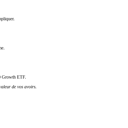
ppliquer.
me.
200 Growth ETF.
valeur de vos avoirs.