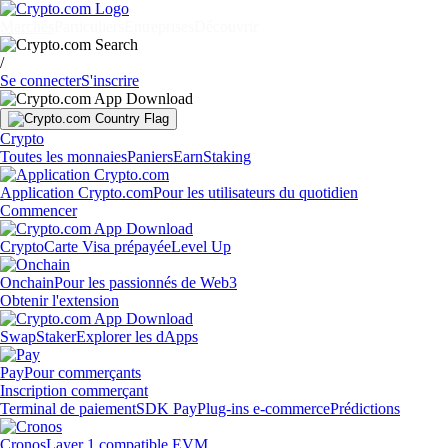
Marchés
Particuliers
Entreprises
Découvrir
/
Se connecter
S'inscrire
Crypto
Toutes les monnaies
Paniers
Earn
Staking
Application Crypto.com
Pour les utilisateurs du quotidien
Commencer
Crypto
Carte Visa prépayée
Level Up
Onchain
Pour les passionnés de Web3
Obtenir l'extension
Swap
Staker
Explorer les dApps
Pay
Pour commerçants
Inscription commerçant
Terminal de paiement
SDK Pay
Plug-ins e-commerce
Prédictions
Cronos
Layer 1 compatible EVM