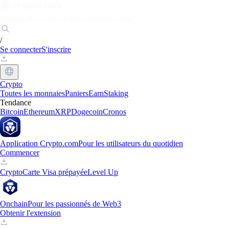
Marchés
Particuliers
Entreprises
Découvrir
/
Se connecter
S'inscrire
Crypto
Toutes les monnaies
Paniers
Earn
Staking
Tendance
Bitcoin
Ethereum
XRP
Dogecoin
Cronos
Application Crypto.com
Pour les utilisateurs du quotidien
Commencer
Crypto
Carte Visa prépayée
Level Up
Onchain
Pour les passionnés de Web3
Obtenir l'extension