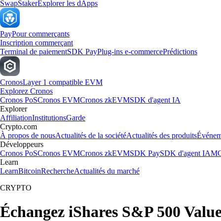
Swap
Staker
Explorer les dApps
Pay
Pour commerçants
Inscription commerçant
Terminal de paiement
SDK Pay
Plug-ins e-commerce
Prédictions
Cronos
Layer 1 compatible EVM
Explorez Cronos
Cronos PoS
Cronos EVM
Cronos zkEVM
SDK d'agent IA
Explorer
Affiliation
Institutions
Garde
Crypto.com
À propos de nous
Actualités de la société
Actualités des produits
Événem
Développeurs
Cronos PoS
Cronos EVM
Cronos zkEVM
SDK Pay
SDK d'agent IA
MC
Learn
Learn
Bitcoin
Recherche
Actualités du marché
CRYPTO
Échangez iShares S&P 500 Valu