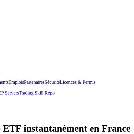
ents
Emplois
Partenaires
Sécurité
Licences & Permis
P Servers
Trading Skill Repo
e ETF instantanément en France