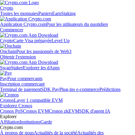
Crypto
Toutes les monnaies
Paniers
Earn
Staking
Application Crypto.com
Pour les utilisateurs du quotidien
Commencer
Crypto
Carte Visa prépayée
Level Up
Onchain
Pour les passionnés de Web3
Obtenir l'extension
Swap
Staker
Explorer les dApps
Pay
Pour commerçants
Inscription commerçant
Terminal de paiement
SDK Pay
Plug-ins e-commerce
Prédictions
Cronos
Layer 1 compatible EVM
Explorez Cronos
Cronos PoS
Cronos EVM
Cronos zkEVM
SDK d'agent IA
Explorer
Affiliation
Institutions
Garde
Crypto.com
À propos de nous
Actualités de la société
Actualités des