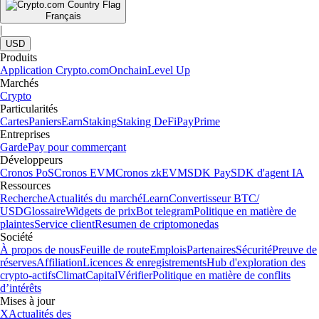
Français
|
USD
Produits
Application Crypto.com
Onchain
Level Up
Marchés
Crypto
Particularités
Cartes
Paniers
Earn
Staking
Staking DeFi
Pay
Prime
Entreprises
Garde
Pay pour commerçant
Développeurs
Cronos PoS
Cronos EVM
Cronos zkEVM
SDK Pay
SDK d'agent IA
Ressources
Recherche
Actualités du marché
Learn
Convertisseur BTC/
USD
Glossaire
Widgets de prix
Bot telegram
Politique en matière de
plaintes
Service client
Resumen de criptomonedas
Société
À propos de nous
Feuille de route
Emplois
Partenaires
Sécurité
Preuve de
réserves
Affiliation
Licences & enregistrements
Hub d'exploration des
crypto-actifs
Climat
Capital
Vérifier
Politique en matière de conflits
d’intérêts
Mises à jour
X
Actualités des