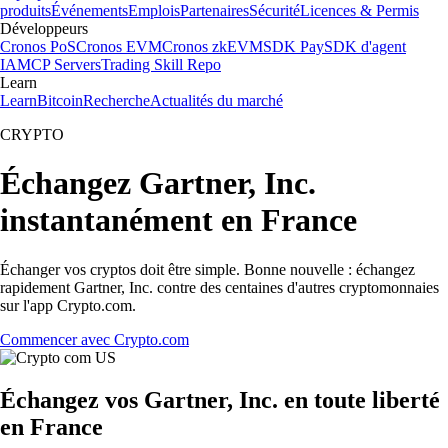
produits
Événements
Emplois
Partenaires
Sécurité
Licences & Permis
Développeurs
Cronos PoS
Cronos EVM
Cronos zkEVM
SDK Pay
SDK d'agent
IA
MCP Servers
Trading Skill Repo
Learn
Learn
Bitcoin
Recherche
Actualités du marché
CRYPTO
Échangez Gartner, Inc.
instantanément en France
Échanger vos cryptos doit être simple. Bonne nouvelle : échangez
rapidement Gartner, Inc. contre des centaines d'autres cryptomonnaies
sur l'app Crypto.com.
Commencer avec Crypto.com
Échangez vos Gartner, Inc. en toute liberté
en France