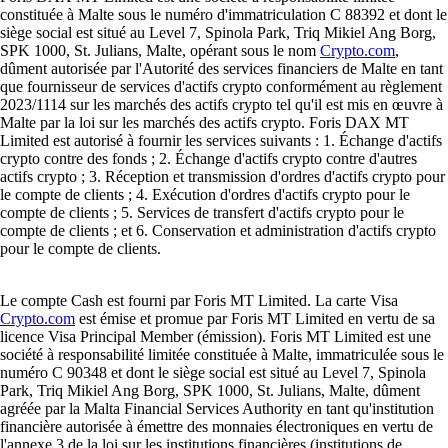
constituée à Malte sous le numéro d'immatriculation C 88392 et dont le
siège social est situé au Level 7, Spinola Park, Triq Mikiel Ang Borg,
SPK 1000, St. Julians, Malte, opérant sous le nom
Crypto.com
,
dûment autorisée par l'Autorité des services financiers de Malte en tant
que fournisseur de services d'actifs crypto conformément au règlement
2023/1114 sur les marchés des actifs crypto tel qu'il est mis en œuvre à
Malte par la loi sur les marchés des actifs crypto. Foris DAX MT
Limited est autorisé à fournir les services suivants : 1. Échange d'actifs
crypto contre des fonds ; 2. Échange d'actifs crypto contre d'autres
actifs crypto ; 3. Réception et transmission d'ordres d'actifs crypto pour
le compte de clients ; 4. Exécution d'ordres d'actifs crypto pour le
compte de clients ; 5. Services de transfert d'actifs crypto pour le
compte de clients ; et 6. Conservation et administration d'actifs crypto
pour le compte de clients.
Le compte Cash est fourni par Foris MT Limited. La carte Visa
Crypto.com
est émise et promue par Foris MT Limited en vertu de sa
licence Visa Principal Member (émission). Foris MT Limited est une
société à responsabilité limitée constituée à Malte, immatriculée sous le
numéro C 90348 et dont le siège social est situé au Level 7, Spinola
Park, Triq Mikiel Ang Borg, SPK 1000, St. Julians, Malte, dûment
agréée par la Malta Financial Services Authority en tant qu'institution
financière autorisée à émettre des monnaies électroniques en vertu de
l'annexe 3 de la loi sur les institutions financières (institutions de