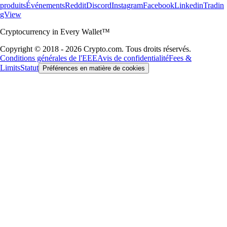
produits
Événements
Reddit
Discord
Instagram
Facebook
Linkedin
Tradin
gView
Cryptocurrency in Every Wallet™
Copyright © 2018 - 2026 Crypto.com. Tous droits réservés.
Conditions générales de l'EEE
Avis de confidentialité
Fees &
Limits
Statut
Préférences en matière de cookies