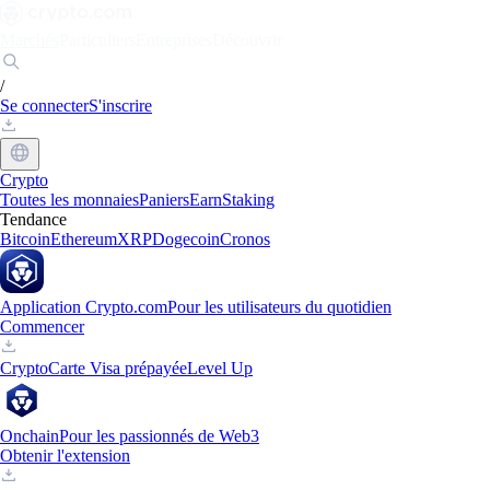
Marchés
Particuliers
Entreprises
Découvrir
/
Se connecter
S'inscrire
Crypto
Toutes les monnaies
Paniers
Earn
Staking
Tendance
Bitcoin
Ethereum
XRP
Dogecoin
Cronos
Application Crypto.com
Pour les utilisateurs du quotidien
Commencer
Crypto
Carte Visa prépayée
Level Up
Onchain
Pour les passionnés de Web3
Obtenir l'extension