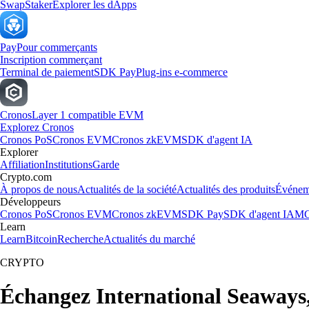
Swap
Staker
Explorer les dApps
Pay
Pour commerçants
Inscription commerçant
Terminal de paiement
SDK Pay
Plug-ins e-commerce
Cronos
Layer 1 compatible EVM
Explorez Cronos
Cronos PoS
Cronos EVM
Cronos zkEVM
SDK d'agent IA
Explorer
Affiliation
Institutions
Garde
Crypto.com
À propos de nous
Actualités de la société
Actualités des produits
Événem
Développeurs
Cronos PoS
Cronos EVM
Cronos zkEVM
SDK Pay
SDK d'agent IA
MC
Learn
Learn
Bitcoin
Recherche
Actualités du marché
CRYPTO
Échangez International Seaways,