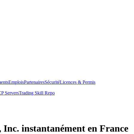
ents
Emplois
Partenaires
Sécurité
Licences & Permis
P Servers
Trading Skill Repo
 Inc. instantanément en France