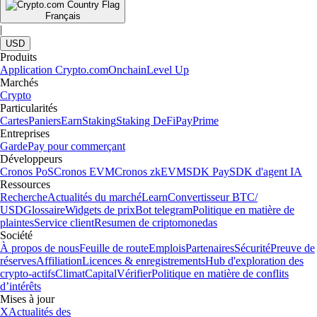
Français
|
USD
Produits
Application Crypto.com
Onchain
Level Up
Marchés
Crypto
Particularités
Cartes
Paniers
Earn
Staking
Staking DeFi
Pay
Prime
Entreprises
Garde
Pay pour commerçant
Développeurs
Cronos PoS
Cronos EVM
Cronos zkEVM
SDK Pay
SDK d'agent IA
Ressources
Recherche
Actualités du marché
Learn
Convertisseur BTC/
USD
Glossaire
Widgets de prix
Bot telegram
Politique en matière de
plaintes
Service client
Resumen de criptomonedas
Société
À propos de nous
Feuille de route
Emplois
Partenaires
Sécurité
Preuve de
réserves
Affiliation
Licences & enregistrements
Hub d'exploration des
crypto-actifs
Climat
Capital
Vérifier
Politique en matière de conflits
d’intérêts
Mises à jour
X
Actualités des