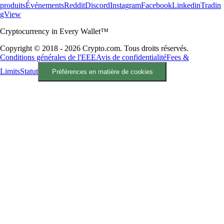
produits
Événements
Reddit
Discord
Instagram
Facebook
Linkedin
Tradin
gView
Cryptocurrency in Every Wallet™
Copyright © 2018 - 2026 Crypto.com. Tous droits réservés.
Conditions générales de l'EEE
Avis de confidentialité
Fees &
Limits
Statut
Préférences en matière de cookies