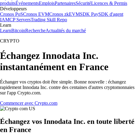
produits
Événements
Emplois
Partenaires
Sécurité
Licences & Permis
Développeurs
Cronos PoS
Cronos EVM
Cronos zkEVM
SDK Pay
SDK d'agent
IA
MCP Servers
Trading Skill Repo
Learn
Learn
Bitcoin
Recherche
Actualités du marché
CRYPTO
Échangez Innodata Inc.
instantanément en France
Échanger vos cryptos doit être simple. Bonne nouvelle : échangez
rapidement Innodata Inc. contre des centaines d'autres cryptomonnaies
sur l'app Crypto.com.
Commencer avec Crypto.com
Échangez vos Innodata Inc. en toute liberté
en France