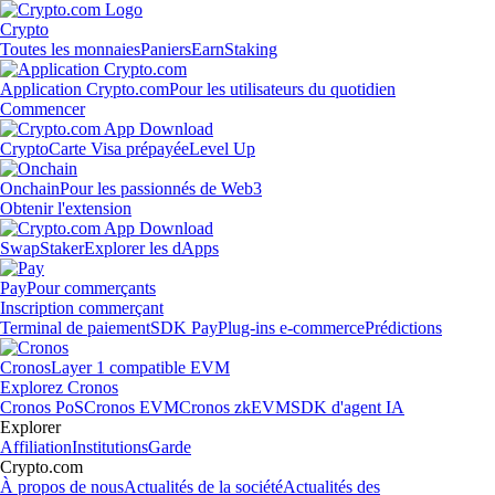
Crypto
Toutes les monnaies
Paniers
Earn
Staking
Application Crypto.com
Pour les utilisateurs du quotidien
Commencer
Crypto
Carte Visa prépayée
Level Up
Onchain
Pour les passionnés de Web3
Obtenir l'extension
Swap
Staker
Explorer les dApps
Pay
Pour commerçants
Inscription commerçant
Terminal de paiement
SDK Pay
Plug-ins e-commerce
Prédictions
Cronos
Layer 1 compatible EVM
Explorez Cronos
Cronos PoS
Cronos EVM
Cronos zkEVM
SDK d'agent IA
Explorer
Affiliation
Institutions
Garde
Crypto.com
À propos de nous
Actualités de la société
Actualités des