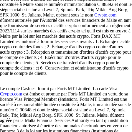
constituée à Malte sous le numéro d'immatriculation C 88392 et dont le
siège social est situé au Level 7, Spinola Park, Triq Mikiel Ang Borg,
SPK 1000, St. Julians, Malte, opérant sous le nom
Crypto.com
,
dûment autorisée par l'Autorité des services financiers de Malte en tant
que fournisseur de services d'actifs crypto conformément au règlement
2023/1114 sur les marchés des actifs crypto tel qu'il est mis en œuvre à
Malte par la loi sur les marchés des actifs crypto. Foris DAX MT
Limited est autorisé à fournir les services suivants : 1. Échange d'actifs
crypto contre des fonds ; 2. Échange d'actifs crypto contre d'autres
actifs crypto ; 3. Réception et transmission d'ordres d'actifs crypto pour
le compte de clients ; 4. Exécution d'ordres d'actifs crypto pour le
compte de clients ; 5. Services de transfert d'actifs crypto pour le
compte de clients ; et 6. Conservation et administration d'actifs crypto
pour le compte de clients.
Le compte Cash est fourni par Foris MT Limited. La carte Visa
Crypto.com
est émise et promue par Foris MT Limited en vertu de sa
licence Visa Principal Member (émission). Foris MT Limited est une
société à responsabilité limitée constituée à Malte, immatriculée sous le
numéro C 90348 et dont le siège social est situé au Level 7, Spinola
Park, Triq Mikiel Ang Borg, SPK 1000, St. Julians, Malte, dûment
agréée par la Malta Financial Services Authority en tant qu'institution
financière autorisée à émettre des monnaies électroniques en vertu de
l'annexe 3 de la loi sur les institutions financières (institutions de