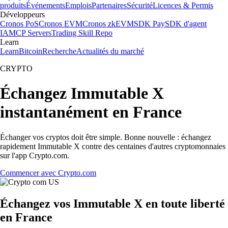
produits
Événements
Emplois
Partenaires
Sécurité
Licences & Permis
Développeurs
Cronos PoS
Cronos EVM
Cronos zkEVM
SDK Pay
SDK d'agent
IA
MCP Servers
Trading Skill Repo
Learn
Learn
Bitcoin
Recherche
Actualités du marché
CRYPTO
Échangez Immutable X
instantanément en France
Échanger vos cryptos doit être simple. Bonne nouvelle : échangez
rapidement Immutable X contre des centaines d'autres cryptomonnaies
sur l'app Crypto.com.
Commencer avec Crypto.com
Échangez vos Immutable X en toute liberté
en France