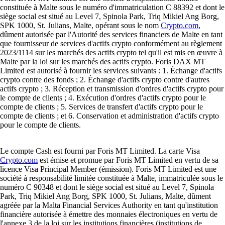
constituée à Malte sous le numéro d'immatriculation C 88392 et dont le
siège social est situé au Level 7, Spinola Park, Triq Mikiel Ang Borg,
SPK 1000, St. Julians, Malte, opérant sous le nom
Crypto.com
,
dûment autorisée par l'Autorité des services financiers de Malte en tant
que fournisseur de services d'actifs crypto conformément au règlement
2023/1114 sur les marchés des actifs crypto tel qu'il est mis en œuvre à
Malte par la loi sur les marchés des actifs crypto. Foris DAX MT
Limited est autorisé à fournir les services suivants : 1. Échange d'actifs
crypto contre des fonds ; 2. Échange d'actifs crypto contre d'autres
actifs crypto ; 3. Réception et transmission d'ordres d'actifs crypto pour
le compte de clients ; 4. Exécution d'ordres d'actifs crypto pour le
compte de clients ; 5. Services de transfert d'actifs crypto pour le
compte de clients ; et 6. Conservation et administration d'actifs crypto
pour le compte de clients.
Le compte Cash est fourni par Foris MT Limited. La carte Visa
Crypto.com
est émise et promue par Foris MT Limited en vertu de sa
licence Visa Principal Member (émission). Foris MT Limited est une
société à responsabilité limitée constituée à Malte, immatriculée sous le
numéro C 90348 et dont le siège social est situé au Level 7, Spinola
Park, Triq Mikiel Ang Borg, SPK 1000, St. Julians, Malte, dûment
agréée par la Malta Financial Services Authority en tant qu'institution
financière autorisée à émettre des monnaies électroniques en vertu de
l'annexe 3 de la loi sur les institutions financières (institutions de