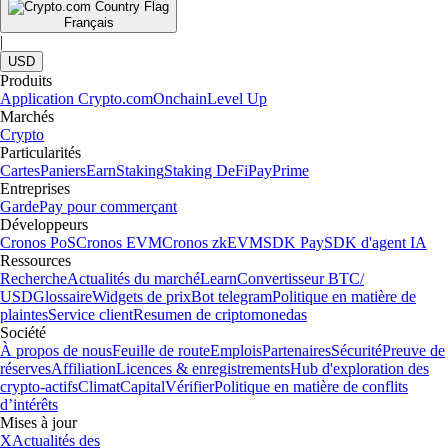
Français
|
USD
Produits
Application Crypto.com
Onchain
Level Up
Marchés
Crypto
Particularités
Cartes
Paniers
Earn
Staking
Staking DeFi
Pay
Prime
Entreprises
Garde
Pay pour commerçant
Développeurs
Cronos PoS
Cronos EVM
Cronos zkEVM
SDK Pay
SDK d'agent IA
Ressources
Recherche
Actualités du marché
Learn
Convertisseur BTC/
USD
Glossaire
Widgets de prix
Bot telegram
Politique en matière de
plaintes
Service client
Resumen de criptomonedas
Société
À propos de nous
Feuille de route
Emplois
Partenaires
Sécurité
Preuve de
réserves
Affiliation
Licences & enregistrements
Hub d'exploration des
crypto-actifs
Climat
Capital
Vérifier
Politique en matière de conflits
d’intérêts
Mises à jour
X
Actualités des