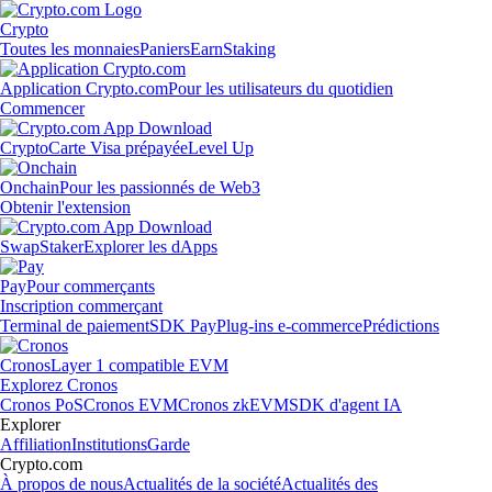
Crypto
Toutes les monnaies
Paniers
Earn
Staking
Application Crypto.com
Pour les utilisateurs du quotidien
Commencer
Crypto
Carte Visa prépayée
Level Up
Onchain
Pour les passionnés de Web3
Obtenir l'extension
Swap
Staker
Explorer les dApps
Pay
Pour commerçants
Inscription commerçant
Terminal de paiement
SDK Pay
Plug-ins e-commerce
Prédictions
Cronos
Layer 1 compatible EVM
Explorez Cronos
Cronos PoS
Cronos EVM
Cronos zkEVM
SDK d'agent IA
Explorer
Affiliation
Institutions
Garde
Crypto.com
À propos de nous
Actualités de la société
Actualités des