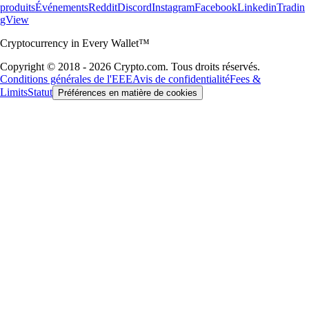
produits
Événements
Reddit
Discord
Instagram
Facebook
Linkedin
Tradin
gView
Cryptocurrency in Every Wallet™
Copyright © 2018 - 2026 Crypto.com. Tous droits réservés.
Conditions générales de l'EEE
Avis de confidentialité
Fees &
Limits
Statut
Préférences en matière de cookies